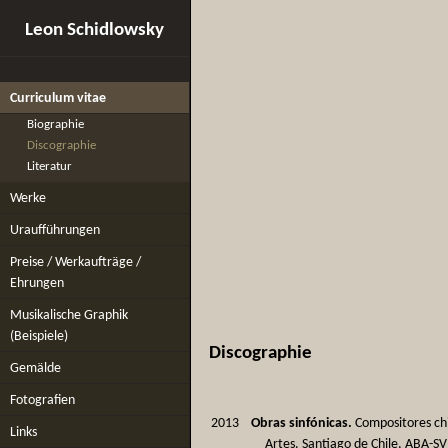
Leon Schidlowsky
Curriculum vitae
Biographie
Discographie
Literatur
Werke
Uraufführungen
Preise / Werkaufträge /
Ehrungen
Musikalische Graphik
(Beispiele)
Discographie
Gemälde
Fotografien
2013
Obras sinfónicas.
Compositores chi
Links
Artes. Santiago de Chile, ABA-SV