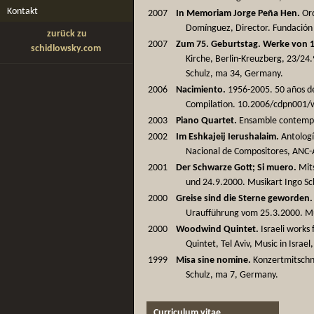
Kontakt
2007
In Memoriam Jorge Peña Hen.
Orq
Domínguez, Director. Fundación O
zurück zu
2007
Zum 75. Geburtstag. Werke von 1
schidlowsky.com
Kirche, Berlin-Kreuzberg, 23/24
Schulz, ma 34, Germany.
2006
Nacimiento.
1956-2005. 50 años de 
Compilation. 10.2006/cdpn001/
2003
Piano Quartet.
Ensamble contempor
2002
Im Eshkajeij Ierushalaim.
Antologí
Nacional de Compositores, ANC-A
2001
Der Schwarze Gott; Si muero.
Mits
und 24.9.2000. Musikart Ingo S
2000
Greise sind die Sterne geworden.
Uraufführung vom 25.3.2000. Mu
2000
Woodwind Quintet.
Israeli works
Quintet, Tel Aviv, Music in Israel
1999
Misa sine nomine.
Konzertmitschn
Schulz, ma 7, Germany.
Curriculum vitae