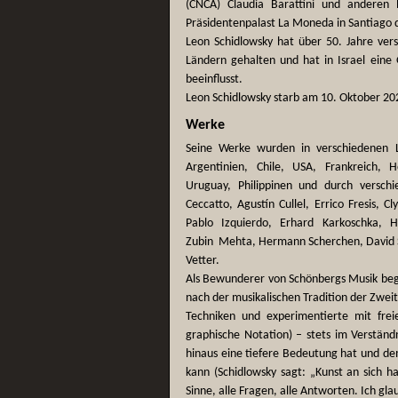
(CNCA) Claudia Barattini und anderen P
Präsidentenpalast La Moneda in Santiago d
Leon Schidlowsky hat über 50. Jahre ver
Ländern gehalten und hat in Israel eine
beeinflusst.
Leon Schidlowsky starb am 10. Oktober 2022
Werke
Seine Werke wurden in verschiedenen L
Argentinien, Chile, USA, Frankreich, Ho
Uruguay, Philippinen und durch versch
Ceccatto, Agustín Cullel, Errico Fresis, 
Pablo Izquierdo, Erhard Karkoschka, H
Zubin Mehta, Hermann Scherchen, David Se
Vetter.
Als Bewunderer von Schönbergs Musik beg
nach der musikalischen Tradition der Zwei
Techniken und experimentierte mit freie
graphische Notation) – stets im Verständn
hinaus eine tiefere Bedeutung hat und de
kann (Schidlowsky sagt: „Kunst an sich ha
Sinne, alle Fragen, alle Antworten. Ich glau