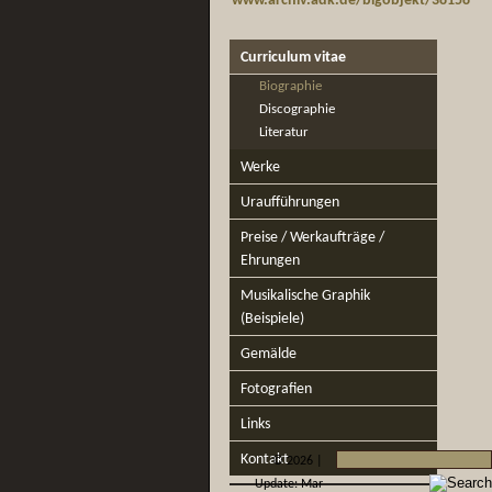
www.archiv.adk.de/bigobjekt/38158
Curriculum vitae
Biographie
Discographie
Literatur
Werke
Uraufführungen
Preise / Werkaufträge /
Ehrungen
Musikalische Graphik
(Beispiele)
Gemälde
Fotografien
Links
Kontakt
©
2026 |
Update: Mar