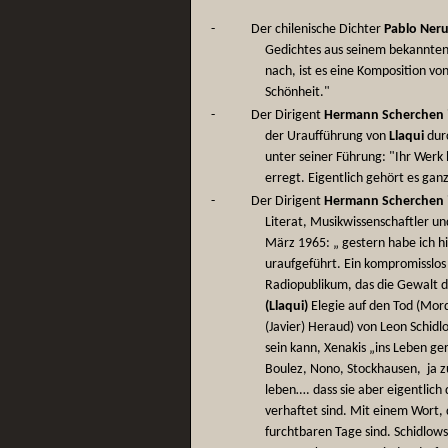
-
Der chilenische Dichter
Pablo Ner
Gedichtes aus seinem bekannte
nach, ist es eine Komposition v
Schönheit."
-
Der Dirigent
Hermann Scherchen
der Uraufführung von
Llaqui
dur
unter seiner Führung: "Ihr Werk h
erregt. Eigentlich gehört es ganz
-
Der Dirigent
Hermann Scherchen
Literat, Musikwissenschaftler und
März 1965: „ gestern habe ich hi
uraufgeführt. Ein kompromisslos
Radiopublikum, das die Gewalt de
(Llaqui)
Elegie auf den Tod (Mord
(Javier) Heraud) von Leon Schidlo
sein kann, Xenakis „ins Leben ger
Boulez, Nono, Stockhausen, ja z
leben…. dass sie aber eigentlich 
verhaftet sind. Mit einem Wort, 
furchtbaren Tage sind. Schidlows