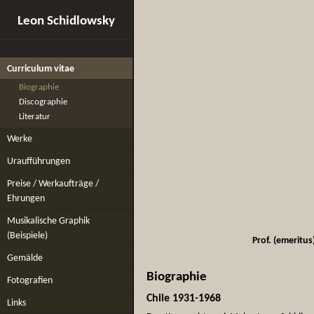
Leon Schidlowsky
Curriculum vitae
Biographie
Discographie
Literatur
Werke
Uraufführungen
Preise / Werkaufträge /
Ehrungen
Musikalische Graphik
(Beispiele)
Prof. (emeritu
Gemälde
Biographie
Fotografien
Chile 1931-1968
Links