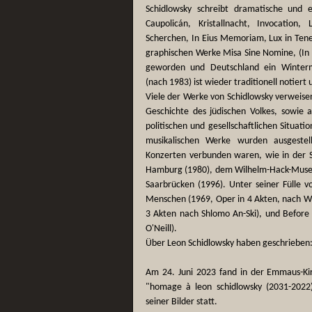
Schidlowsky schreibt dramatische und 
Caupolicán, Kristallnacht, Invocation
Scherchen, In Eius Memoriam, Lux in Tene
graphischen Werke Misa Sine Nomine, (In 
geworden und Deutschland ein Wintermä
(nach 1983) ist wieder traditionell notiert
Viele der Werke von Schidlowsky verweisen a
Geschichte des jüdischen Volkes, sowie 
politischen und gesellschaftlichen Situati
musikalischen Werke wurden ausgestell
Konzerten verbunden waren, wie in der S
Hamburg (1980), dem Wilhelm-Hack-Museu
Saarbrücken (1996). Unter seiner Fülle v
Menschen (1969, Oper in 4 Akten, nach Wa
3 Akten nach Shlomo An-Ski), und Befor
O'Neill).
Über Leon Schidlowsky haben geschrieben
Am 24. Juni 2023 fand in der Emmaus-Ki
"homage à leon schidlowsky (2031-2022)
seiner Bilder statt.