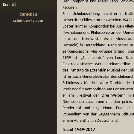
Der Komponist und Maler Leon Schidlows
Kontakt
geboren.
Seine Schulausbildung macht er im Insti
zurück zu
Universität Chiles lernt er zwischen 1942 
schidlowsky.com
Später lernt er Komposition bei Juan Allend
Psychologie und Philosophie an der Univer
er an der Nordwestdeutsche Musikakad
Detmold) in Deutschland. Nach seiner Rüc
zeitgenössische Musikgruppe Grupo Tonu
1959 ist. „Nacimiento“ von Leon Schi
Elektroakustisches Werk Lateinamerikas. 
des Instituto de Extensión Musical der Ch
ist er auch Generalsekretär des chileni
Schidlowsky für drei Jahre Direktor des 
Professor für Komposition am Conservatori
er am „Festival der Drei Welten" in 
Diskussionen zusammen mit den polnisch
Penderecki und Luigi Nono. Ende des
Stipendium von der Guggenheim Stiftun
einem Aufenthalt in Deutschland.
Israel 1969-2017