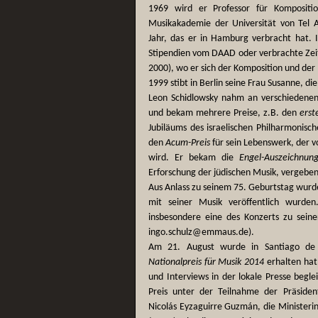
1969 wird er Professor für Komposit
Musikakademie der Universität von Tel A
Jahr, das er in Hamburg verbracht hat.
Stipendien vom DAAD oder verbrachte Zeit
2000), wo er sich der Komposition und de
1999 stibt in Berlin seine Frau Susanne, die
Leon Schidlowsky nahm an verschiedenen 
und bekam mehrere Preise, z.B. den
erst
Jubiläums des israelischen Philharmonis
den
Acum-Preis
für sein Lebenswerk, der 
wird. Er bekam die
Engel-Auszeichnun
Erforschung der jüdischen Musik, vergeben 
Aus Anlass zu seinem 75. Geburtstag wurde 
mit seiner Musik veröffentlich wurd
insbesondere eine des Konzerts zu sein
ingo.schulz@emmaus.de).
Am 21. August wurde in Santiago de 
Nationalpreis für Musik 2014
erhalten hat
und Interviews in der lokale Presse begl
Preis unter der Teilnahme der Präsident
Nicolás Eyzaguirre Guzmán, die Ministerin 