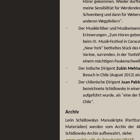
Hörer gekommen. Wieder durfte 
meine Sensibilität für Werdendes
Schoenberg und dann für Webern
anderen Wegpfeilern".
-
Der Musikkritiker und Musikwissen
Erinnerungen „Zum Hören gebor
beim
III. Musik-Festival in Carac
„New York” betiteltes Stück des
Varèse, surrenden, in der Tonhöh
einem mächtigen Paukenschwell
-
Der indische Dirigent
Zubin Mehta
Besuch in Chile (August 2013) a
-
Der chilenische Dirigent
Juan Pabl
bezeichnete Schidlowsky in ein
aufgeführt wurde, als "eine der
Chile".
Archiv
León Schidlowskys Manuskripte (Partitu
Materialien) werden vom Archiv der Ak
Schidlowsky-Archiv aufbewahrt, siehe: