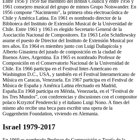
Entre 1956 y 1959 fue miembro del British Council y entre 1956 y
1961 consejero musical del grupo de mimos Grupo Noiswander. En
1956 compone "Nacimiento", la primera obra electroacústica de
Chile y América Latina. En 1961 es nombrado director de la
Biblioteca del Instituto de Extensión Musical de la Universidad de
Chile. Entre 1961 y 1963 es elegido Secretario General de la
Asociación Nacional de Compositores. En 1963 León Schidlowsky
asume el puesto de Director del Instituto de Extensión Musical por
tres años. En 1964 es miembro junto con Luigi Dallapicola y
Alberto Ginastera del jurado de composición en la ciudad de
Buenos Aires, Argentina. En 1965 es nombrado Profesor de
Composición en el Conservatorio Nacional de la Universidad de
Chile. En 1966 participa en el Festival Inter-Americano en
Washington D.C., USA, y también en el Festival Interamericano de
Música en Caracas, Venezuela. En 1967 participa en el Festival de
Música de España y América Latina efectuado en Madrid,
España.En 1968 participa en Mérida, Venezuela, en el “Festival de
los Tres Mundos”, con conferencias y discusiones con el compositor
polaco Krzyztof Penderecki y el italiano Luigi Nono. A fines del
mismo año recibe una beca para escribir una opera de la
Guggenheim Foundation, viviendo en Alemania.
Israel 1979-2017
En 1969 es nombrado Profesor de Composición y Teoría de la