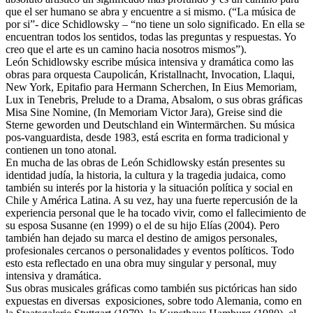
que el ser humano se abra y encuentre a si mismo. (“La música de
por si”- dice Schidlowsky – “no tiene un solo significado. En ella se
encuentran todos los sentidos, todas las preguntas y respuestas. Yo
creo que el arte es un camino hacia nosotros mismos”).
León Schidlowsky escribe música intensiva y dramática como las
obras para orquesta Caupolicán, Kristallnacht, Invocation, Llaqui,
New York, Epitafio para Hermann Scherchen, In Eius Memoriam,
Lux in Tenebris, Prelude to a Drama, Absalom, o sus obras gráficas
Misa Sine Nomine, (In Memoriam Victor Jara), Greise sind die
Sterne geworden und Deutschland ein Wintermärchen. Su música
pos-vanguardista, desde 1983, está escrita en forma tradicional y
contienen un tono atonal.
En mucha de las obras de León Schidlowsky están presentes su
identidad judía, la historia, la cultura y la tragedia judaica, como
también su interés por la historia y la situación política y social en
Chile y América Latina. A su vez, hay una fuerte repercusión de la
experiencia personal que le ha tocado vivir, como el fallecimiento de
su esposa Susanne (en 1999) o el de su hijo Elías (2004). Pero
también han dejado su marca el destino de amigos personales,
profesionales cercanos o personalidades y eventos políticos. Todo
esto esta reflectado en una obra muy singular y personal, muy
intensiva y dramática.
Sus obras musicales gráficas como también sus pictóricas han sido
expuestas en diversas exposiciones, sobre todo Alemania, como en