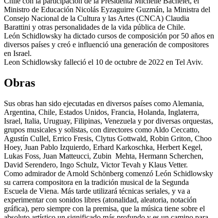
Chile con la participación de la Presidenta Michelle Bachelet, el
Ministro de Educación Nicolás Eyzaguirre Guzmán, la Ministra del
Consejo Nacional de la Cultura y las Artes (CNCA) Claudia
Barattini y otras personalidades de la vida pública de Chile.
León Schidlowsky ha dictado cursos de composición por 50 años en
diversos países y creó e influenció una generación de compositores
en Israel.
Leon Schidlowsky falleció el 10 de octubre de 2022 en Tel Aviv.
Obras
Sus obras han sido ejecutadas en diversos países como Alemania,
Argentina, Chile, Estados Unidos, Francia, Holanda, Inglaterra,
Israel, Italia, Uruguay, Filipinas, Venezuela y por diversas orquestas,
grupos musicales y solistas, con directores como Aldo Ceccatto,
Agustín Cullel, Errico Fresis, Clytus Gottwald, Robin Griton, Choo
Hoey, Juan Pablo Izquierdo, Erhard Karkoschka, Herbert Kegel,
Lukas Foss, Juan Matteucci, Zubin Mehta, Hermann Scherchen,
David Serendero, Ingo Schulz, Victor Tevah y Klaus Vetter.
Como admirador de Arnold Schönberg comenzó León Schidlowsky
su carrera compositora en la tradición musical de la Segunda
Escuela de Viena. Más tarde utilizará técnicas seriales, y va a
experimentar con sonidos libres (atonalidad, aleatoria, notación
gráfica), pero siempre con la premisa, que la música tiene sobre el
absoluto artístico un significado más profundo y es un camino para