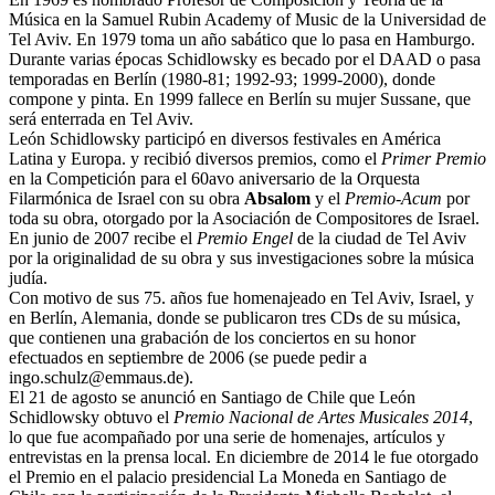
Música en la Samuel Rubin Academy of Music de la Universidad de
Tel Aviv. En 1979 toma un año sabático que lo pasa en Hamburgo.
Durante varias épocas Schidlowsky es becado por el DAAD o pasa
temporadas en Berlín (1980-81; 1992-93; 1999-2000), donde
compone y pinta. En 1999 fallece en Berlín su mujer Sussane, que
será enterrada en Tel Aviv.
León Schidlowsky participó en diversos festivales en América
Latina y Europa. y recibió diversos premios, como el
Primer Premio
en la Competición para el 60avo aniversario de la Orquesta
Filarmónica de Israel con su obra
Absalom
y el
Premio-Acum
por
toda su obra, otorgado por la Asociación de Compositores de Israel.
En junio de 2007 recibe el
Premio Engel
de la ciudad de Tel Aviv
por la originalidad de su obra y sus investigaciones sobre la música
judía.
Con motivo de sus 75. años fue homenajeado en Tel Aviv, Israel, y
en Berlín, Alemania, donde se publicaron tres CDs de su música,
que contienen una grabación de los conciertos en su honor
efectuados en septiembre de 2006 (se puede pedir a
ingo.schulz@emmaus.de).
El 21 de agosto se anunció en Santiago de Chile que León
Schidlowsky obtuvo el
Premio Nacional de Artes Musicales 2014
,
lo que fue acompañado por una serie de homenajes, artículos y
entrevistas en la prensa local. En diciembre de 2014 le fue otorgado
el Premio en el palacio presidencial La Moneda en Santiago de