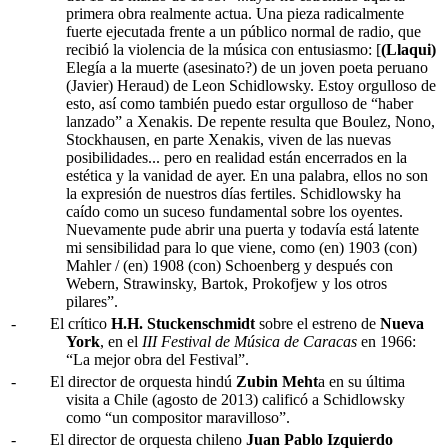
primera obra realmente actua. Una pieza radicalmente
fuerte ejecutada frente a un público normal de radio, que
recibió la violencia de la música con entusiasmo: [
(Llaqui)
Elegía a la muerte (asesinato?) de un joven poeta peruano
(Javier) Heraud) de Leon Schidlowsky. Estoy orgulloso de
esto, así como también puedo estar orgulloso de “haber
lanzado” a Xenakis. De repente resulta que Boulez, Nono,
Stockhausen, en parte Xenakis, viven de las nuevas
posibilidades... pero en realidad están encerrados en la
estética y la vanidad de ayer. En una palabra, ellos no son
la expresión de nuestros días fertiles. Schidlowsky ha
caído como un suceso fundamental sobre los oyentes.
Nuevamente pude abrir una puerta y todavía está latente
mi sensibilidad para lo que viene, como (en) 1903 (con)
Mahler / (en) 1908 (con) Schoenberg y después con
Webern, Strawinsky, Bartok, Prokofjew y los otros
pilares”.
-
El crítico
H.H. Stuckenschmidt
sobre el estreno de
Nueva
York
, en el
III Festival de Música de Caracas
en 1966:
“La mejor obra del Festival”.
-
El director de orquesta hindú
Zubin Meht
a en su última
visita a Chile (agosto de 2013) calificó a Schidlowsky
como “un compositor maravilloso”.
-
El director de orquesta chileno
Juan Pablo Izquierdo