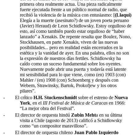
primera obra realmente actua. Una pieza radicalmente
fuerte ejecutada frente a un público normal de radio, que
recibió la violencia de la música con entusiasmo: [
(Llaqui)
Elegía a la muerte (asesinato?) de un joven poeta peruano
(Javier) Heraud) de Leon Schidlowsky. Estoy orgulloso de
esto, así como también puedo estar orgulloso de “haber
lanzado” a Xenakis. De repente resulta que Boulez, Nono,
Stockhausen, en parte Xenakis, viven de las nuevas
posibilidades... pero en realidad están encerrados en la
estética y la vanidad de ayer. En una palabra, ellos no son
la expresión de nuestros días fertiles. Schidlowsky ha
caído como un suceso fundamental sobre los oyentes.
Nuevamente pude abrir una puerta y todavía está latente
mi sensibilidad para lo que viene, como (en) 1903 (con)
Mahler / (en) 1908 (con) Schoenberg y después con
Webern, Strawinsky, Bartok, Prokofjew y los otros
pilares”.
-
El crítico
H.H. Stuckenschmidt
sobre el estreno de
Nueva
York
, en el
III Festival de Música de Caracas
en 1966:
“La mejor obra del Festival”.
-
El director de orquesta hindú
Zubin Meht
a en su última
visita a Chile (agosto de 2013) calificó a Schidlowsky
como “un compositor maravilloso”.
-
El director de orquesta chileno
Juan Pablo Izquierdo