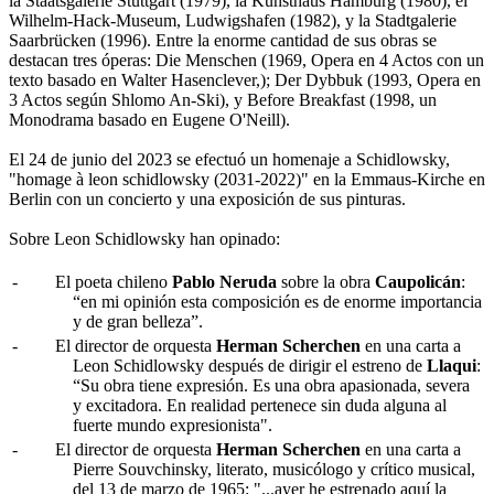
la Staatsgalerie Stuttgart (1979), la Kunsthaus Hamburg (1980), el
Wilhelm-Hack-Museum, Ludwigshafen (1982), y la Stadtgalerie
Saarbrücken (1996). Entre la enorme cantidad de sus obras se
destacan tres óperas: Die Menschen (1969, Opera en 4 Actos con un
texto basado en Walter Hasenclever,); Der Dybbuk (1993, Opera en
3 Actos según Shlomo An-Ski), y Before Breakfast (1998, un
Monodrama basado en Eugene O'Neill).
El 24 de junio del 2023 se efectuó un homenaje a Schidlowsky,
"homage à leon schidlowsky (2031-2022)" en la Emmaus-Kirche en
Berlin con un concierto y una exposición de sus pinturas.
Sobre Leon Schidlowsky han opinado:
-
El poeta chileno
Pablo Neruda
sobre la obra
Caupolicán
:
“en mi opinión esta composición es de enorme importancia
y de gran belleza”.
-
El director de orquesta
Herman Scherchen
en una carta a
Leon Schidlowsky después de dirigir el estreno de
Llaqui
:
“Su obra tiene expresión. Es una obra apasionada, severa
y excitadora. En realidad pertenece sin duda alguna al
fuerte mundo expresionista".
-
El director de orquesta
Herman Scherchen
en una carta a
Pierre Souvchinsky, literato, musicólogo y crítico musical,
del 13 de marzo de 1965: "...ayer he estrenado aquí la