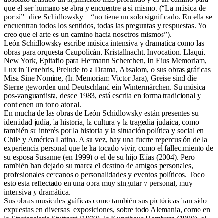
que el ser humano se abra y encuentre a si mismo. (“La música de
por si”- dice Schidlowsky – “no tiene un solo significado. En ella se
encuentran todos los sentidos, todas las preguntas y respuestas. Yo
creo que el arte es un camino hacia nosotros mismos”).
León Schidlowsky escribe música intensiva y dramática como las
obras para orquesta Caupolicán, Kristallnacht, Invocation, Llaqui,
New York, Epitafio para Hermann Scherchen, In Eius Memoriam,
Lux in Tenebris, Prelude to a Drama, Absalom, o sus obras gráficas
Misa Sine Nomine, (In Memoriam Victor Jara), Greise sind die
Sterne geworden und Deutschland ein Wintermärchen. Su música
pos-vanguardista, desde 1983, está escrita en forma tradicional y
contienen un tono atonal.
En mucha de las obras de León Schidlowsky están presentes su
identidad judía, la historia, la cultura y la tragedia judaica, como
también su interés por la historia y la situación política y social en
Chile y América Latina. A su vez, hay una fuerte repercusión de la
experiencia personal que le ha tocado vivir, como el fallecimiento de
su esposa Susanne (en 1999) o el de su hijo Elías (2004). Pero
también han dejado su marca el destino de amigos personales,
profesionales cercanos o personalidades y eventos políticos. Todo
esto esta reflectado en una obra muy singular y personal, muy
intensiva y dramática.
Sus obras musicales gráficas como también sus pictóricas han sido
expuestas en diversas exposiciones, sobre todo Alemania, como en