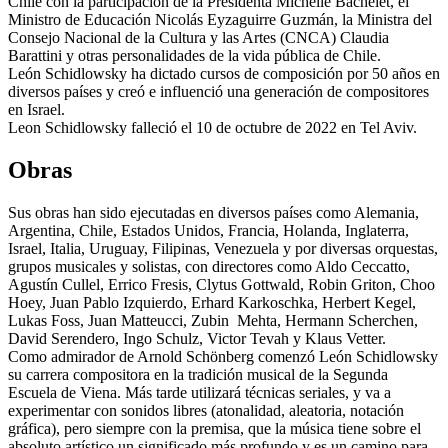
Chile con la participación de la Presidenta Michelle Bachelet, el
Ministro de Educación Nicolás Eyzaguirre Guzmán, la Ministra del
Consejo Nacional de la Cultura y las Artes (CNCA) Claudia
Barattini y otras personalidades de la vida pública de Chile.
León Schidlowsky ha dictado cursos de composición por 50 años en
diversos países y creó e influenció una generación de compositores
en Israel.
Leon Schidlowsky falleció el 10 de octubre de 2022 en Tel Aviv.
Obras
Sus obras han sido ejecutadas en diversos países como Alemania,
Argentina, Chile, Estados Unidos, Francia, Holanda, Inglaterra,
Israel, Italia, Uruguay, Filipinas, Venezuela y por diversas orquestas,
grupos musicales y solistas, con directores como Aldo Ceccatto,
Agustín Cullel, Errico Fresis, Clytus Gottwald, Robin Griton, Choo
Hoey, Juan Pablo Izquierdo, Erhard Karkoschka, Herbert Kegel,
Lukas Foss, Juan Matteucci, Zubin Mehta, Hermann Scherchen,
David Serendero, Ingo Schulz, Victor Tevah y Klaus Vetter.
Como admirador de Arnold Schönberg comenzó León Schidlowsky
su carrera compositora en la tradición musical de la Segunda
Escuela de Viena. Más tarde utilizará técnicas seriales, y va a
experimentar con sonidos libres (atonalidad, aleatoria, notación
gráfica), pero siempre con la premisa, que la música tiene sobre el
absoluto artístico un significado más profundo y es un camino para