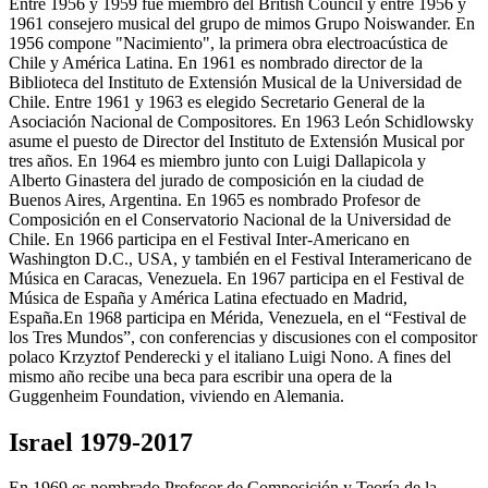
Entre 1956 y 1959 fue miembro del British Council y entre 1956 y
1961 consejero musical del grupo de mimos Grupo Noiswander. En
1956 compone "Nacimiento", la primera obra electroacústica de
Chile y América Latina. En 1961 es nombrado director de la
Biblioteca del Instituto de Extensión Musical de la Universidad de
Chile. Entre 1961 y 1963 es elegido Secretario General de la
Asociación Nacional de Compositores. En 1963 León Schidlowsky
asume el puesto de Director del Instituto de Extensión Musical por
tres años. En 1964 es miembro junto con Luigi Dallapicola y
Alberto Ginastera del jurado de composición en la ciudad de
Buenos Aires, Argentina. En 1965 es nombrado Profesor de
Composición en el Conservatorio Nacional de la Universidad de
Chile. En 1966 participa en el Festival Inter-Americano en
Washington D.C., USA, y también en el Festival Interamericano de
Música en Caracas, Venezuela. En 1967 participa en el Festival de
Música de España y América Latina efectuado en Madrid,
España.En 1968 participa en Mérida, Venezuela, en el “Festival de
los Tres Mundos”, con conferencias y discusiones con el compositor
polaco Krzyztof Penderecki y el italiano Luigi Nono. A fines del
mismo año recibe una beca para escribir una opera de la
Guggenheim Foundation, viviendo en Alemania.
Israel 1979-2017
En 1969 es nombrado Profesor de Composición y Teoría de la