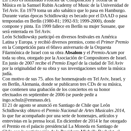
Música en la Samuel Rubin Academy of Music de la Universidad de
Tel Aviv. En 1979 toma un año sabático que lo pasa en Hamburgo.
Durante varias épocas Schidlowsky es becado por el DAAD o pasa
temporadas en Berlín (1980-81; 1992-93; 1999-2000), donde
compone y pinta. En 1999 fallece en Berlín su mujer Sussane, que
será enterrada en Tel Aviv.
León Schidlowsky participó en diversos festivales en América
Latina y Europa. y recibió diversos premios, como el
Primer Premio
en la Competición para el 60avo aniversario de la Orquesta
Filarmónica de Israel con su obra
Absalom
y el
Premio-Acum
por
toda su obra, otorgado por la Asociación de Compositores de Israel.
En junio de 2007 recibe el
Premio Engel
de la ciudad de Tel Aviv
por la originalidad de su obra y sus investigaciones sobre la música
judía.
Con motivo de sus 75. años fue homenajeado en Tel Aviv, Israel, y
en Berlín, Alemania, donde se publicaron tres CDs de su música,
que contienen una grabación de los conciertos en su honor
efectuados en septiembre de 2006 (se puede pedir a
ingo.schulz@emmaus.de).
El 21 de agosto se anunció en Santiago de Chile que León
Schidlowsky obtuvo el
Premio Nacional de Artes Musicales 2014
,
lo que fue acompañado por una serie de homenajes, artículos y
entrevistas en la prensa local. En diciembre de 2014 le fue otorgado
el Premio en el palacio presidencial La Moneda en Santiago de