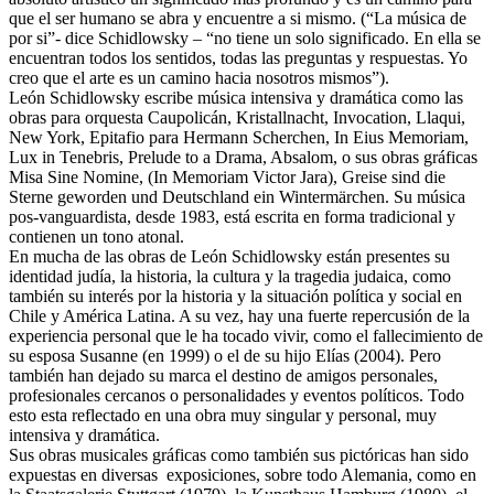
que el ser humano se abra y encuentre a si mismo. (“La música de
por si”- dice Schidlowsky – “no tiene un solo significado. En ella se
encuentran todos los sentidos, todas las preguntas y respuestas. Yo
creo que el arte es un camino hacia nosotros mismos”).
León Schidlowsky escribe música intensiva y dramática como las
obras para orquesta Caupolicán, Kristallnacht, Invocation, Llaqui,
New York, Epitafio para Hermann Scherchen, In Eius Memoriam,
Lux in Tenebris, Prelude to a Drama, Absalom, o sus obras gráficas
Misa Sine Nomine, (In Memoriam Victor Jara), Greise sind die
Sterne geworden und Deutschland ein Wintermärchen. Su música
pos-vanguardista, desde 1983, está escrita en forma tradicional y
contienen un tono atonal.
En mucha de las obras de León Schidlowsky están presentes su
identidad judía, la historia, la cultura y la tragedia judaica, como
también su interés por la historia y la situación política y social en
Chile y América Latina. A su vez, hay una fuerte repercusión de la
experiencia personal que le ha tocado vivir, como el fallecimiento de
su esposa Susanne (en 1999) o el de su hijo Elías (2004). Pero
también han dejado su marca el destino de amigos personales,
profesionales cercanos o personalidades y eventos políticos. Todo
esto esta reflectado en una obra muy singular y personal, muy
intensiva y dramática.
Sus obras musicales gráficas como también sus pictóricas han sido
expuestas en diversas exposiciones, sobre todo Alemania, como en