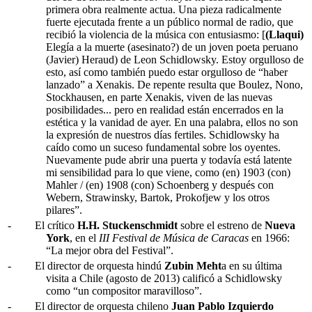
primera obra realmente actua. Una pieza radicalmente
fuerte ejecutada frente a un público normal de radio, que
recibió la violencia de la música con entusiasmo: [
(Llaqui)
Elegía a la muerte (asesinato?) de un joven poeta peruano
(Javier) Heraud) de Leon Schidlowsky. Estoy orgulloso de
esto, así como también puedo estar orgulloso de “haber
lanzado” a Xenakis. De repente resulta que Boulez, Nono,
Stockhausen, en parte Xenakis, viven de las nuevas
posibilidades... pero en realidad están encerrados en la
estética y la vanidad de ayer. En una palabra, ellos no son
la expresión de nuestros días fertiles. Schidlowsky ha
caído como un suceso fundamental sobre los oyentes.
Nuevamente pude abrir una puerta y todavía está latente
mi sensibilidad para lo que viene, como (en) 1903 (con)
Mahler / (en) 1908 (con) Schoenberg y después con
Webern, Strawinsky, Bartok, Prokofjew y los otros
pilares”.
-
El crítico
H.H. Stuckenschmidt
sobre el estreno de
Nueva
York
, en el
III Festival de Música de Caracas
en 1966:
“La mejor obra del Festival”.
-
El director de orquesta hindú
Zubin Meht
a en su última
visita a Chile (agosto de 2013) calificó a Schidlowsky
como “un compositor maravilloso”.
-
El director de orquesta chileno
Juan Pablo Izquierdo