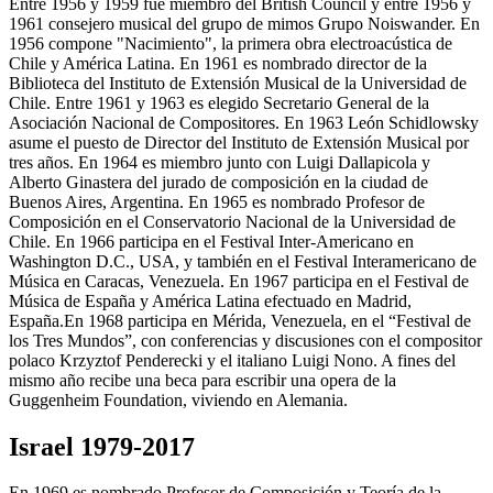
Entre 1956 y 1959 fue miembro del British Council y entre 1956 y
1961 consejero musical del grupo de mimos Grupo Noiswander. En
1956 compone "Nacimiento", la primera obra electroacústica de
Chile y América Latina. En 1961 es nombrado director de la
Biblioteca del Instituto de Extensión Musical de la Universidad de
Chile. Entre 1961 y 1963 es elegido Secretario General de la
Asociación Nacional de Compositores. En 1963 León Schidlowsky
asume el puesto de Director del Instituto de Extensión Musical por
tres años. En 1964 es miembro junto con Luigi Dallapicola y
Alberto Ginastera del jurado de composición en la ciudad de
Buenos Aires, Argentina. En 1965 es nombrado Profesor de
Composición en el Conservatorio Nacional de la Universidad de
Chile. En 1966 participa en el Festival Inter-Americano en
Washington D.C., USA, y también en el Festival Interamericano de
Música en Caracas, Venezuela. En 1967 participa en el Festival de
Música de España y América Latina efectuado en Madrid,
España.En 1968 participa en Mérida, Venezuela, en el “Festival de
los Tres Mundos”, con conferencias y discusiones con el compositor
polaco Krzyztof Penderecki y el italiano Luigi Nono. A fines del
mismo año recibe una beca para escribir una opera de la
Guggenheim Foundation, viviendo en Alemania.
Israel 1979-2017
En 1969 es nombrado Profesor de Composición y Teoría de la