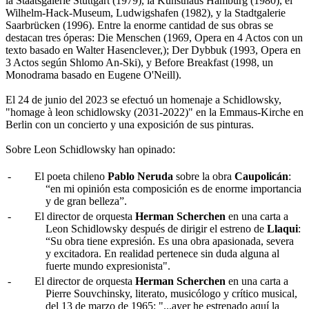
la Staatsgalerie Stuttgart (1979), la Kunsthaus Hamburg (1980), el
Wilhelm-Hack-Museum, Ludwigshafen (1982), y la Stadtgalerie
Saarbrücken (1996). Entre la enorme cantidad de sus obras se
destacan tres óperas: Die Menschen (1969, Opera en 4 Actos con un
texto basado en Walter Hasenclever,); Der Dybbuk (1993, Opera en
3 Actos según Shlomo An-Ski), y Before Breakfast (1998, un
Monodrama basado en Eugene O'Neill).
El 24 de junio del 2023 se efectuó un homenaje a Schidlowsky,
"homage à leon schidlowsky (2031-2022)" en la Emmaus-Kirche en
Berlin con un concierto y una exposición de sus pinturas.
Sobre Leon Schidlowsky han opinado:
-
El poeta chileno
Pablo Neruda
sobre la obra
Caupolicán
:
“en mi opinión esta composición es de enorme importancia
y de gran belleza”.
-
El director de orquesta
Herman Scherchen
en una carta a
Leon Schidlowsky después de dirigir el estreno de
Llaqui
:
“Su obra tiene expresión. Es una obra apasionada, severa
y excitadora. En realidad pertenece sin duda alguna al
fuerte mundo expresionista".
-
El director de orquesta
Herman Scherchen
en una carta a
Pierre Souvchinsky, literato, musicólogo y crítico musical,
del 13 de marzo de 1965: "...ayer he estrenado aquí la