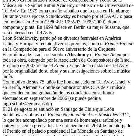
Música en la Samuel Rubin Academy of Music de la Universidad de
Tel Aviv. En 1979 toma un año sabático que lo pasa en Hamburgo.
Durante varias épocas Schidlowsky es becado por el DAAD o pasa
temporadas en Berlín (1980-81; 1992-93; 1999-2000), donde
compone y pinta. En 1999 fallece en Berlín su mujer Sussane, que
será enterrada en Tel Aviv.
León Schidlowsky participó en diversos festivales en América
Latina y Europa. y recibió diversos premios, como el
Primer Premio
en la Competición para el 60avo aniversario de la Orquesta
Filarmónica de Israel con su obra
Absalom
y el
Premio-Acum
por
toda su obra, otorgado por la Asociación de Compositores de Israel.
En junio de 2007 recibe el
Premio Engel
de la ciudad de Tel Aviv
por la originalidad de su obra y sus investigaciones sobre la música
judía.
Con motivo de sus 75. años fue homenajeado en Tel Aviv, Israel, y
en Berlín, Alemania, donde se publicaron tres CDs de su música,
que contienen una grabación de los conciertos en su honor
efectuados en septiembre de 2006 (se puede pedir a
ingo.schulz@emmaus.de).
El 21 de agosto se anunció en Santiago de Chile que León
Schidlowsky obtuvo el
Premio Nacional de Artes Musicales 2014
,
lo que fue acompañado por una serie de homenajes, artículos y
entrevistas en la prensa local. En diciembre de 2014 le fue otorgado
el Premio en el palacio presidencial La Moneda en Santiago de