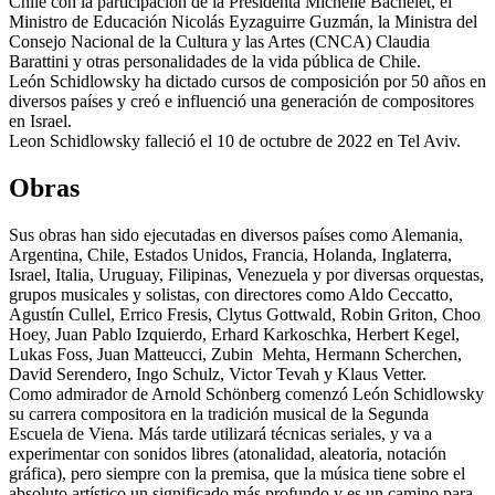
Chile con la participación de la Presidenta Michelle Bachelet, el
Ministro de Educación Nicolás Eyzaguirre Guzmán, la Ministra del
Consejo Nacional de la Cultura y las Artes (CNCA) Claudia
Barattini y otras personalidades de la vida pública de Chile.
León Schidlowsky ha dictado cursos de composición por 50 años en
diversos países y creó e influenció una generación de compositores
en Israel.
Leon Schidlowsky falleció el 10 de octubre de 2022 en Tel Aviv.
Obras
Sus obras han sido ejecutadas en diversos países como Alemania,
Argentina, Chile, Estados Unidos, Francia, Holanda, Inglaterra,
Israel, Italia, Uruguay, Filipinas, Venezuela y por diversas orquestas,
grupos musicales y solistas, con directores como Aldo Ceccatto,
Agustín Cullel, Errico Fresis, Clytus Gottwald, Robin Griton, Choo
Hoey, Juan Pablo Izquierdo, Erhard Karkoschka, Herbert Kegel,
Lukas Foss, Juan Matteucci, Zubin Mehta, Hermann Scherchen,
David Serendero, Ingo Schulz, Victor Tevah y Klaus Vetter.
Como admirador de Arnold Schönberg comenzó León Schidlowsky
su carrera compositora en la tradición musical de la Segunda
Escuela de Viena. Más tarde utilizará técnicas seriales, y va a
experimentar con sonidos libres (atonalidad, aleatoria, notación
gráfica), pero siempre con la premisa, que la música tiene sobre el
absoluto artístico un significado más profundo y es un camino para