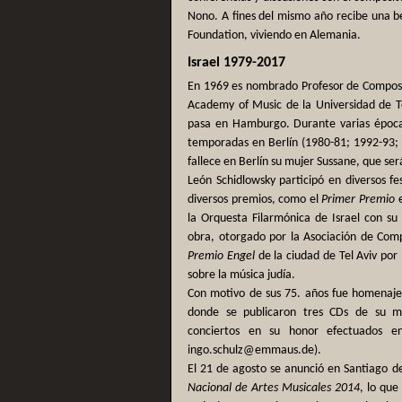
Nono. A fines del mismo año recibe una b
Foundation, viviendo en Alemania.
Israel 1979-2017
En 1969 es nombrado Profesor de Composic
Academy of Music de la Universidad de T
pasa en Hamburgo. Durante varias época
temporadas en Berlín (1980-81; 1992-93;
fallece en Berlín su mujer Sussane, que ser
León Schidlowsky participó en diversos fe
diversos premios, como el
Primer Premio
e
la Orquesta Filarmónica de Israel con s
obra, otorgado por la Asociación de Compo
Premio Engel
de la ciudad de Tel Aviv por 
sobre la música judía.
Con motivo de sus 75. años fue homenajead
donde se publicaron tres CDs de su m
conciertos en su honor efectuados 
ingo.schulz@emmaus.de).
El 21 de agosto se anunció en Santiago d
Nacional de Artes Musicales 2014
, lo qu