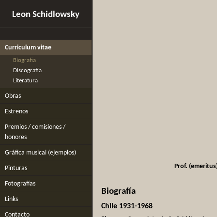
Leon Schidlowsky
Curriculum vitae
Biografia
Discografía
Literatura
Obras
Estrenos
Premios / comisiones /
honores
Gráfica musical (ejemplos)
Prof. (emeritu
Pinturas
Fotografías
Biografía
Links
Chile 1931-1968
Contacto