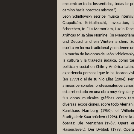
encuentran todos los sentidos, todas las pr
camino hacia nosotros mismos”).
León Schidlowsky escribe música intensi
Caupolicán, Kristallnacht, Invocation
Scherchen, In Eius Memoriam, Lux in Teneb
gráficas Misa Sine Nomine, (In Memoriam 
und Deutschland ein Wintermärchen. Su
escrita en forma tradicional y contienen u
En mucha de las obras de León Schidlowsky e
la cultura y la tragedia judaica, como tam
política y social en Chile y América Lati
experiencia personal que le ha tocado viv
(en 1999) o el de su hijo Elías (2004). P
amigos personales, profesionales cercanos 
esta reflectado en una obra muy singular y
Sus obras musicales gráficas como tam
diversas exposiciones, sobre todo Alemania
Kunsthaus Hamburg (1980), el Wilhel
Stadtgalerie Saarbrücken (1996). Entre la
óperas: Die Menschen (1969, Opera e
Hasenclever,); Der Dybbuk (1993, Opera