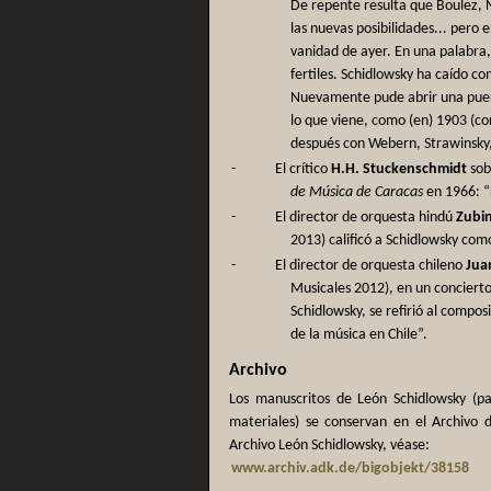
De repente resulta que Boulez, 
las nuevas posibilidades... pero 
vanidad de ayer. En una palabra, 
fertiles. Schidlowsky ha caído c
Nuevamente pude abrir una puert
lo que viene, como (en) 1903 (co
después con Webern, Strawinsky, 
-
El crítico
H.H. Stuckenschmidt
sob
de Música de Caracas
en 1966: “
-
El director de orquesta hindú
Zubi
2013) calificó a Schidlowsky com
-
El director de orquesta chileno
Jua
Musicales 2012), en un conciert
Schidlowsky, se refirió al comp
de la música en Chile”.
Archivo
Los manuscritos de León Schidlowsky (par
materiales) se conservan en el Archivo 
Archivo León Schidlowsky, véase:
www.archiv.adk.de/bigobjekt/38158