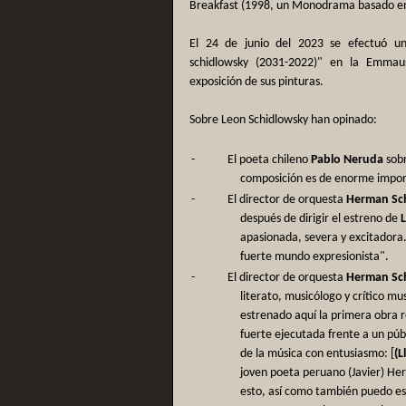
Breakfast (1998, un Monodrama basado en
El 24 de junio del 2023 se efectuó u
schidlowsky (2031-2022)" en la Emmau
exposición de sus pinturas.
Sobre Leon Schidlowsky han opinado:
-
El poeta chileno
Pablo Neruda
sobr
composición es de enorme import
-
El director de orquesta
Herman Sc
después de dirigir el estreno de
apasionada, severa y excitadora.
fuerte mundo expresionista".
-
El director de orquesta
Herman Sc
literato, musicólogo y crítico mu
estrenado aquí la primera obra 
fuerte ejecutada frente a un públ
de la música con entusiasmo: [
(L
joven poeta peruano (Javier) Her
esto, así como también puedo es