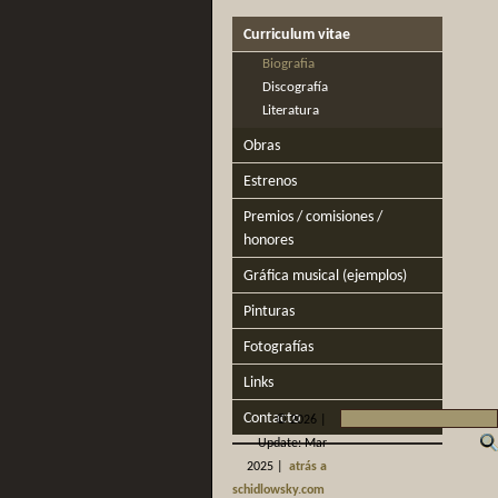
Curriculum vitae
Biografia
Discografía
Literatura
Obras
Estrenos
Premios / comisiones /
honores
Gráfica musical (ejemplos)
Pinturas
Fotografías
Links
Contacto
©
2026 |
Update: Mar
2025 |
atrás a
schidlowsky.com