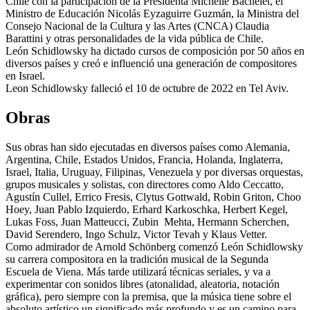
Chile con la participación de la Presidenta Michelle Bachelet, el
Ministro de Educación Nicolás Eyzaguirre Guzmán, la Ministra del
Consejo Nacional de la Cultura y las Artes (CNCA) Claudia
Barattini y otras personalidades de la vida pública de Chile.
León Schidlowsky ha dictado cursos de composición por 50 años en
diversos países y creó e influenció una generación de compositores
en Israel.
Leon Schidlowsky falleció el 10 de octubre de 2022 en Tel Aviv.
Obras
Sus obras han sido ejecutadas en diversos países como Alemania,
Argentina, Chile, Estados Unidos, Francia, Holanda, Inglaterra,
Israel, Italia, Uruguay, Filipinas, Venezuela y por diversas orquestas,
grupos musicales y solistas, con directores como Aldo Ceccatto,
Agustín Cullel, Errico Fresis, Clytus Gottwald, Robin Griton, Choo
Hoey, Juan Pablo Izquierdo, Erhard Karkoschka, Herbert Kegel,
Lukas Foss, Juan Matteucci, Zubin Mehta, Hermann Scherchen,
David Serendero, Ingo Schulz, Victor Tevah y Klaus Vetter.
Como admirador de Arnold Schönberg comenzó León Schidlowsky
su carrera compositora en la tradición musical de la Segunda
Escuela de Viena. Más tarde utilizará técnicas seriales, y va a
experimentar con sonidos libres (atonalidad, aleatoria, notación
gráfica), pero siempre con la premisa, que la música tiene sobre el
absoluto artístico un significado más profundo y es un camino para