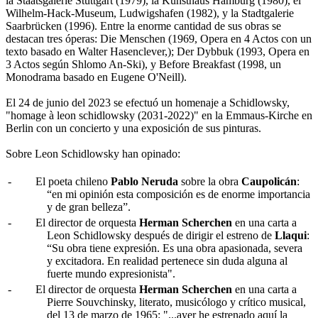
la Staatsgalerie Stuttgart (1979), la Kunsthaus Hamburg (1980), el
Wilhelm-Hack-Museum, Ludwigshafen (1982), y la Stadtgalerie
Saarbrücken (1996). Entre la enorme cantidad de sus obras se
destacan tres óperas: Die Menschen (1969, Opera en 4 Actos con un
texto basado en Walter Hasenclever,); Der Dybbuk (1993, Opera en
3 Actos según Shlomo An-Ski), y Before Breakfast (1998, un
Monodrama basado en Eugene O'Neill).
El 24 de junio del 2023 se efectuó un homenaje a Schidlowsky,
"homage à leon schidlowsky (2031-2022)" en la Emmaus-Kirche en
Berlin con un concierto y una exposición de sus pinturas.
Sobre Leon Schidlowsky han opinado:
-
El poeta chileno
Pablo Neruda
sobre la obra
Caupolicán
:
“en mi opinión esta composición es de enorme importancia
y de gran belleza”.
-
El director de orquesta
Herman Scherchen
en una carta a
Leon Schidlowsky después de dirigir el estreno de
Llaqui
:
“Su obra tiene expresión. Es una obra apasionada, severa
y excitadora. En realidad pertenece sin duda alguna al
fuerte mundo expresionista".
-
El director de orquesta
Herman Scherchen
en una carta a
Pierre Souvchinsky, literato, musicólogo y crítico musical,
del 13 de marzo de 1965: "...ayer he estrenado aquí la