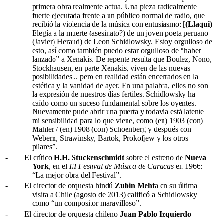
primera obra realmente actua. Una pieza radicalmente
fuerte ejecutada frente a un público normal de radio, que
recibió la violencia de la música con entusiasmo: [
(Llaqui)
Elegía a la muerte (asesinato?) de un joven poeta peruano
(Javier) Heraud) de Leon Schidlowsky. Estoy orgulloso de
esto, así como también puedo estar orgulloso de “haber
lanzado” a Xenakis. De repente resulta que Boulez, Nono,
Stockhausen, en parte Xenakis, viven de las nuevas
posibilidades... pero en realidad están encerrados en la
estética y la vanidad de ayer. En una palabra, ellos no son
la expresión de nuestros días fertiles. Schidlowsky ha
caído como un suceso fundamental sobre los oyentes.
Nuevamente pude abrir una puerta y todavía está latente
mi sensibilidad para lo que viene, como (en) 1903 (con)
Mahler / (en) 1908 (con) Schoenberg y después con
Webern, Strawinsky, Bartok, Prokofjew y los otros
pilares”.
-
El crítico
H.H. Stuckenschmidt
sobre el estreno de
Nueva
York
, en el
III Festival de Música de Caracas
en 1966:
“La mejor obra del Festival”.
-
El director de orquesta hindú
Zubin Meht
a en su última
visita a Chile (agosto de 2013) calificó a Schidlowsky
como “un compositor maravilloso”.
-
El director de orquesta chileno
Juan Pablo Izquierdo