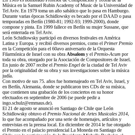
Música en la Samuel Rubin Academy of Music de la Universidad de
Tel Aviv. En 1979 toma un año sabático que lo pasa en Hamburgo.
Durante varias épocas Schidlowsky es becado por el DAAD o pasa
temporadas en Berlín (1980-81; 1992-93; 1999-2000), donde
compone y pinta. En 1999 fallece en Berlín su mujer Sussane, que
será enterrada en Tel Aviv.
León Schidlowsky participó en diversos festivales en América
Latina y Europa. y recibió diversos premios, como el
Primer Premio
en la Competición para el 60avo aniversario de la Orquesta
Filarmónica de Israel con su obra
Absalom
y el
Premio-Acum
por
toda su obra, otorgado por la Asociación de Compositores de Israel.
En junio de 2007 recibe el
Premio Engel
de la ciudad de Tel Aviv
por la originalidad de su obra y sus investigaciones sobre la música
judía.
Con motivo de sus 75. años fue homenajeado en Tel Aviv, Israel, y
en Berlín, Alemania, donde se publicaron tres CDs de su música,
que contienen una grabación de los conciertos en su honor
efectuados en septiembre de 2006 (se puede pedir a
ingo.schulz@emmaus.de).
El 21 de agosto se anunció en Santiago de Chile que León
Schidlowsky obtuvo el
Premio Nacional de Artes Musicales 2014
,
lo que fue acompañado por una serie de homenajes, artículos y
entrevistas en la prensa local. En diciembre de 2014 le fue otorgado
el Premio en el palacio presidencial La Moneda en Santiago de