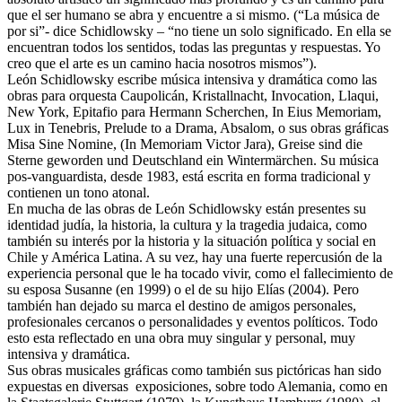
que el ser humano se abra y encuentre a si mismo. (“La música de
por si”- dice Schidlowsky – “no tiene un solo significado. En ella se
encuentran todos los sentidos, todas las preguntas y respuestas. Yo
creo que el arte es un camino hacia nosotros mismos”).
León Schidlowsky escribe música intensiva y dramática como las
obras para orquesta Caupolicán, Kristallnacht, Invocation, Llaqui,
New York, Epitafio para Hermann Scherchen, In Eius Memoriam,
Lux in Tenebris, Prelude to a Drama, Absalom, o sus obras gráficas
Misa Sine Nomine, (In Memoriam Victor Jara), Greise sind die
Sterne geworden und Deutschland ein Wintermärchen. Su música
pos-vanguardista, desde 1983, está escrita en forma tradicional y
contienen un tono atonal.
En mucha de las obras de León Schidlowsky están presentes su
identidad judía, la historia, la cultura y la tragedia judaica, como
también su interés por la historia y la situación política y social en
Chile y América Latina. A su vez, hay una fuerte repercusión de la
experiencia personal que le ha tocado vivir, como el fallecimiento de
su esposa Susanne (en 1999) o el de su hijo Elías (2004). Pero
también han dejado su marca el destino de amigos personales,
profesionales cercanos o personalidades y eventos políticos. Todo
esto esta reflectado en una obra muy singular y personal, muy
intensiva y dramática.
Sus obras musicales gráficas como también sus pictóricas han sido
expuestas en diversas exposiciones, sobre todo Alemania, como en