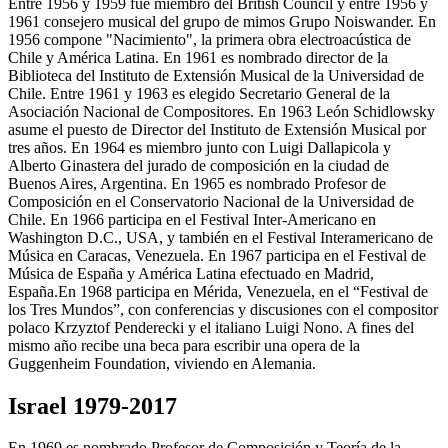
Entre 1956 y 1959 fue miembro del British Council y entre 1956 y
1961 consejero musical del grupo de mimos Grupo Noiswander. En
1956 compone "Nacimiento", la primera obra electroacústica de
Chile y América Latina. En 1961 es nombrado director de la
Biblioteca del Instituto de Extensión Musical de la Universidad de
Chile. Entre 1961 y 1963 es elegido Secretario General de la
Asociación Nacional de Compositores. En 1963 León Schidlowsky
asume el puesto de Director del Instituto de Extensión Musical por
tres años. En 1964 es miembro junto con Luigi Dallapicola y
Alberto Ginastera del jurado de composición en la ciudad de
Buenos Aires, Argentina. En 1965 es nombrado Profesor de
Composición en el Conservatorio Nacional de la Universidad de
Chile. En 1966 participa en el Festival Inter-Americano en
Washington D.C., USA, y también en el Festival Interamericano de
Música en Caracas, Venezuela. En 1967 participa en el Festival de
Música de España y América Latina efectuado en Madrid,
España.En 1968 participa en Mérida, Venezuela, en el “Festival de
los Tres Mundos”, con conferencias y discusiones con el compositor
polaco Krzyztof Penderecki y el italiano Luigi Nono. A fines del
mismo año recibe una beca para escribir una opera de la
Guggenheim Foundation, viviendo en Alemania.
Israel 1979-2017
En 1969 es nombrado Profesor de Composición y Teoría de la