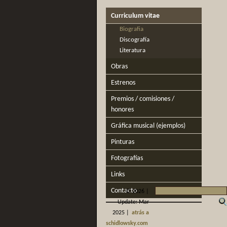
Curriculum vitae
Biografia
Discografía
Literatura
Obras
Estrenos
Premios / comisiones /
honores
Gráfica musical (ejemplos)
Pinturas
Fotografías
Links
Contacto
©
2026 |
Update: Mar
2025 |
atrás a
schidlowsky.com