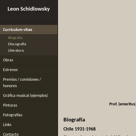
Leon Schidlowsky
Curriculum vitae
Biografia
Discografía
Literatura
Obras
Estrenos
Premios / comisiones /
honores
Gráfica musical (ejemplos)
Prof. (emeritu
Pinturas
Fotografías
Biografía
Links
Chile 1931-1968
Contacto