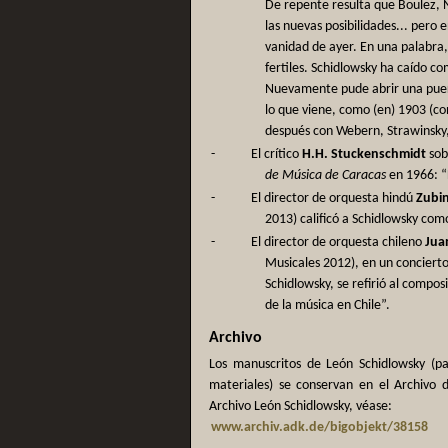
De repente resulta que Boulez, 
las nuevas posibilidades... pero 
vanidad de ayer. En una palabra, 
fertiles. Schidlowsky ha caído c
Nuevamente pude abrir una puert
lo que viene, como (en) 1903 (co
después con Webern, Strawinsky, 
-
El crítico
H.H. Stuckenschmidt
sob
de Música de Caracas
en 1966: “
-
El director de orquesta hindú
Zubi
2013) calificó a Schidlowsky com
-
El director de orquesta chileno
Jua
Musicales 2012), en un conciert
Schidlowsky, se refirió al comp
de la música en Chile”.
Archivo
Los manuscritos de León Schidlowsky (par
materiales) se conservan en el Archivo 
Archivo León Schidlowsky, véase:
www.archiv.adk.de/bigobjekt/38158