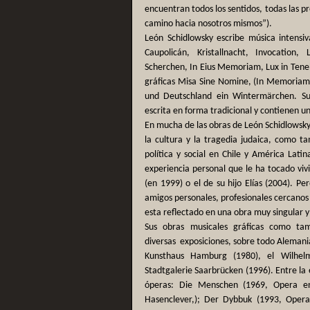
encuentran todos los sentidos, todas las pr
camino hacia nosotros mismos”).
León Schidlowsky escribe música intensi
Caupolicán, Kristallnacht, Invocation
Scherchen, In Eius Memoriam, Lux in Teneb
gráficas Misa Sine Nomine, (In Memoriam 
und Deutschland ein Wintermärchen. Su
escrita en forma tradicional y contienen u
En mucha de las obras de León Schidlowsky e
la cultura y la tragedia judaica, como tam
política y social en Chile y América Lati
experiencia personal que le ha tocado viv
(en 1999) o el de su hijo Elías (2004). P
amigos personales, profesionales cercanos 
esta reflectado en una obra muy singular y
Sus obras musicales gráficas como tam
diversas exposiciones, sobre todo Alemania
Kunsthaus Hamburg (1980), el Wilhel
Stadtgalerie Saarbrücken (1996). Entre la
óperas: Die Menschen (1969, Opera e
Hasenclever,); Der Dybbuk (1993, Opera