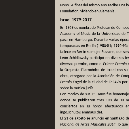
Nono. A fines del mismo año recibe una b
Foundation, viviendo en Alemania.
Israel 1979-2017
En 1969 es nombrado Profesor de Composic
Academy of Music de la Universidad de T
pasa en Hamburgo. Durante varias época
temporadas en Berlín (1980-81; 1992-93;
fallece en Berlín su mujer Sussane, que ser
León Schidlowsky participó en diversos fe
diversos premios, como el
Primer Premio
e
la Orquesta Filarmónica de Israel con s
obra, otorgado por la Asociación de Compo
Premio Engel
de la ciudad de Tel Aviv por 
sobre la música judía.
Con motivo de sus 75. años fue homenajead
donde se publicaron tres CDs de su m
conciertos en su honor efectuados 
ingo.schulz@emmaus.de).
El 21 de agosto se anunció en Santiago d
Nacional de Artes Musicales 2014
, lo qu