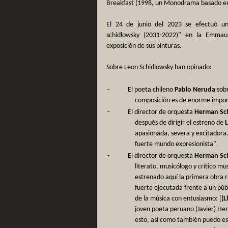
Breakfast (1998, un Monodrama basado en
El 24 de junio del 2023 se efectuó u
schidlowsky (2031-2022)" en la Emmau
exposición de sus pinturas.
Sobre Leon Schidlowsky han opinado:
-
El poeta chileno
Pablo Neruda
sobr
composición es de enorme import
-
El director de orquesta
Herman Sc
después de dirigir el estreno de
apasionada, severa y excitadora.
fuerte mundo expresionista".
-
El director de orquesta
Herman Sc
literato, musicólogo y crítico mu
estrenado aquí la primera obra 
fuerte ejecutada frente a un públ
de la música con entusiasmo: [
(L
joven poeta peruano (Javier) Her
esto, así como también puedo es