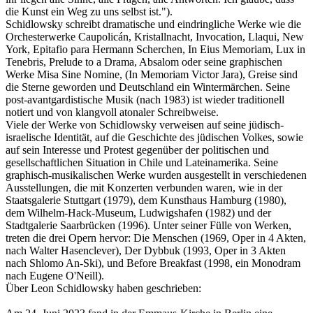
die Kunst ein Weg zu uns selbst ist.").
Schidlowsky schreibt dramatische und eindringliche Werke wie die
Orchesterwerke Caupolicán, Kristallnacht, Invocation, Llaqui, New
York, Epitafio para Hermann Scherchen, In Eius Memoriam, Lux in
Tenebris, Prelude to a Drama, Absalom oder seine graphischen
Werke Misa Sine Nomine, (In Memoriam Victor Jara), Greise sind
die Sterne geworden und Deutschland ein Wintermärchen. Seine
post-avantgardistische Musik (nach 1983) ist wieder traditionell
notiert und von klangvoll atonaler Schreibweise.
Viele der Werke von Schidlowsky verweisen auf seine jüdisch-
israelische Identität, auf die Geschichte des jüdischen Volkes, sowie
auf sein Interesse und Protest gegenüber der politischen und
gesellschaftlichen Situation in Chile und Lateinamerika. Seine
graphisch-musikalischen Werke wurden ausgestellt in verschiedenen
Ausstellungen, die mit Konzerten verbunden waren, wie in der
Staatsgalerie Stuttgart (1979), dem Kunsthaus Hamburg (1980),
dem Wilhelm-Hack-Museum, Ludwigshafen (1982) und der
Stadtgalerie Saarbrücken (1996). Unter seiner Fülle von Werken,
treten die drei Opern hervor: Die Menschen (1969, Oper in 4 Akten,
nach Walter Hasenclever), Der Dybbuk (1993, Oper in 3 Akten
nach Shlomo An-Ski), und Before Breakfast (1998, ein Monodram
nach Eugene O'Neill).
Über Leon Schidlowsky haben geschrieben: