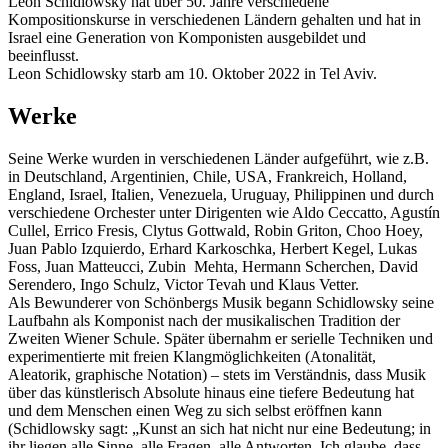
Leon Schidlowsky hat über 50. Jahre verschiedene
Kompositionskurse in verschiedenen Ländern gehalten und hat in
Israel eine Generation von Komponisten ausgebildet und
beeinflusst.
Leon Schidlowsky starb am 10. Oktober 2022 in Tel Aviv.
Werke
Seine Werke wurden in verschiedenen Länder aufgeführt, wie z.B.
in Deutschland, Argentinien, Chile, USA, Frankreich, Holland,
England, Israel, Italien, Venezuela, Uruguay, Philippinen und durch
verschiedene Orchester unter Dirigenten wie Aldo Ceccatto, Agustín
Cullel, Errico Fresis, Clytus Gottwald, Robin Griton, Choo Hoey,
Juan Pablo Izquierdo, Erhard Karkoschka, Herbert Kegel, Lukas
Foss, Juan Matteucci, Zubin Mehta, Hermann Scherchen, David
Serendero, Ingo Schulz, Victor Tevah und Klaus Vetter.
Als Bewunderer von Schönbergs Musik begann Schidlowsky seine
Laufbahn als Komponist nach der musikalischen Tradition der
Zweiten Wiener Schule. Später übernahm er serielle Techniken und
experimentierte mit freien Klangmöglichkeiten (Atonalität,
Aleatorik, graphische Notation) – stets im Verständnis, dass Musik
über das künstlerisch Absolute hinaus eine tiefere Bedeutung hat
und dem Menschen einen Weg zu sich selbst eröffnen kann
(Schidlowsky sagt: „Kunst an sich hat nicht nur eine Bedeutung; in
ihr liegen alle Sinne, alle Fragen, alle Antworten. Ich glaube, dass