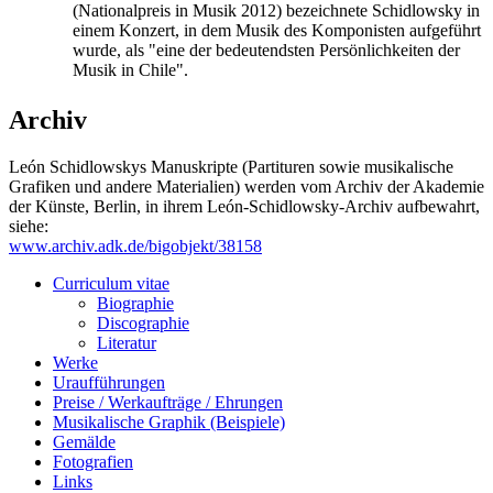
(Nationalpreis in Musik 2012) bezeichnete Schidlowsky in
einem Konzert, in dem Musik des Komponisten aufgeführt
wurde, als "eine der bedeutendsten Persönlichkeiten der
Musik in Chile".
Archiv
León Schidlowskys Manuskripte (Partituren sowie musikalische
Grafiken und andere Materialien) werden vom Archiv der Akademie
der Künste, Berlin, in ihrem León-Schidlowsky-Archiv aufbewahrt,
siehe:
www.archiv.adk.de/bigobjekt/38158
Curriculum vitae
Biographie
Discographie
Literatur
Werke
Uraufführungen
Preise / Werkaufträge / Ehrungen
Musikalische Graphik (Beispiele)
Gemälde
Fotografien
Links