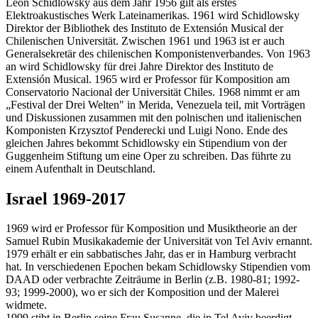
Leon Schidlowsky aus dem Jahr 1956 gilt als erstes
Elektroakustisches Werk Lateinamerikas. 1961 wird Schidlowsky
Direktor der Bibliothek des Instituto de Extensión Musical der
Chilenischen Universität. Zwischen 1961 und 1963 ist er auch
Generalsekretär des chilenischen Komponistenverbandes. Von 1963
an wird Schidlowsky für drei Jahre Direktor des Instituto de
Extensión Musical. 1965 wird er Professor für Komposition am
Conservatorio Nacional der Universität Chiles. 1968 nimmt er am
„Festival der Drei Welten" in Merida, Venezuela teil, mit Vorträgen
und Diskussionen zusammen mit den polnischen und italienischen
Komponisten Krzysztof Penderecki und Luigi Nono. Ende des
gleichen Jahres bekommt Schidlowsky ein Stipendium von der
Guggenheim Stiftung um eine Oper zu schreiben. Das führte zu
einem Aufenthalt in Deutschland.
Israel 1969-2017
1969 wird er Professor für Komposition und Musiktheorie an der
Samuel Rubin Musikakademie der Universität von Tel Aviv ernannt.
1979 erhält er ein sabbatisches Jahr, das er in Hamburg verbracht
hat. In verschiedenen Epochen bekam Schidlowsky Stipendien vom
DAAD oder verbrachte Zeiträume in Berlin (z.B. 1980-81; 1992-
93; 1999-2000), wo er sich der Komposition und der Malerei
widmete.
1999 stibt in Berlin seine Frau Susanne, die in Tel Aviv beerdigt