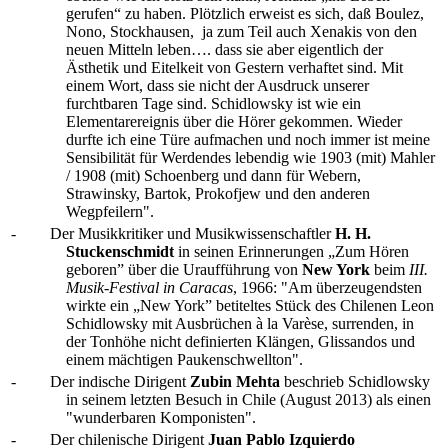
gerufen“ zu haben. Plötzlich erweist es sich, daß Boulez,
Nono, Stockhausen, ja zum Teil auch Xenakis von den
neuen Mitteln leben…. dass sie aber eigentlich der
Ästhetik und Eitelkeit von Gestern verhaftet sind. Mit
einem Wort, dass sie nicht der Ausdruck unserer
furchtbaren Tage sind. Schidlowsky ist wie ein
Elementarereignis über die Hörer gekommen. Wieder
durfte ich eine Türe aufmachen und noch immer ist meine
Sensibilität für Werdendes lebendig wie 1903 (mit) Mahler
/ 1908 (mit) Schoenberg und dann für Webern,
Strawinsky, Bartok, Prokofjew und den anderen
Wegpfeilern".
-
Der Musikkritiker und Musikwissenschaftler
H. H.
Stuckenschmidt
in seinen Erinnerungen „Zum Hören
geboren” über die Uraufführung von
New York
beim
III.
Musik-Festival in Caracas
, 1966: "Am überzeugendsten
wirkte ein „New York” betiteltes Stück des Chilenen Leon
Schidlowsky mit Ausbrüchen à la Varèse, surrenden, in
der Tonhöhe nicht definierten Klängen, Glissandos und
einem mächtigen Paukenschwellton".
-
Der indische Dirigent
Zubin Mehta
beschrieb Schidlowsky
in seinem letzten Besuch in Chile (August 2013) als einen
"wunderbaren Komponisten".
-
Der chilenische Dirigent
Juan Pablo Izquierdo