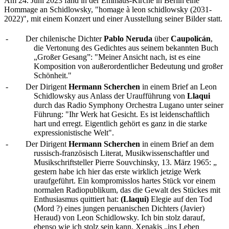
Am 24. Juni 2023 fand in der Emmaus-Kirche in Berlin eine
Hommage an Schidlowsky, "homage à leon schidlowsky (2031-
2022)", mit einem Konzert und einer Ausstellung seiner Bilder statt.
-
Der chilenische Dichter
Pablo Neruda
über
Caupolicán
,
die Vertonung des Gedichtes aus seinem bekannten Buch
„Großer Gesang”: "Meiner Ansicht nach, ist es eine
Komposition von außerordentlicher Bedeutung und großer
Schönheit."
-
Der Dirigent
Hermann Scherchen
in einem Brief an Leon
Schidlowsky aus Anlass der Uraufführung von
Llaqui
durch das Radio Symphony Orchestra Lugano unter seiner
Führung: "Ihr Werk hat Gesicht. Es ist leidenschaftlich
hart und erregt. Eigentlich gehört es ganz in die starke
expressionistische Welt".
-
Der Dirigent
Hermann Scherchen
in einem Brief an dem
russisch-französisch Literat, Musikwissenschaftler und
Musikschriftsteller Pierre Souvchinsky, 13. März 1965: „
gestern habe ich hier das erste wirklich jetzige Werk
uraufgeführt. Ein kompromisslos hartes Stück vor einem
normalen Radiopublikum, das die Gewalt des Stückes mit
Enthusiasmus quittiert hat:
(Llaqui)
Elegie auf den Tod
(Mord ?) eines jungen peruanischen Dichters (Javier)
Heraud) von Leon Schidlowsky. Ich bin stolz darauf,
ebenso wie ich stolz sein kann, Xenakis „ins Leben