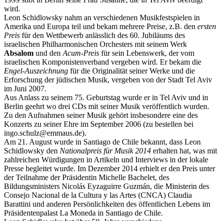
wird.
Leon Schidlowsky nahm an verschiedenen Musikfestspielen in
Amerika und Europa teil und bekam mehrere Preise, z.B. den
ersten
Preis
für den Wettbewerb anlässlich des 60. Jubiläums des
israelischen Philharmonischen Orchesters mit seinem Werk
Absalom
und den
Acum-Preis
für sein Lebenswerk, der vom
israelischen Komponistenverband vergeben wird. Er bekam die
Engel-Auszeichnung
für die Originalität seiner Werke und die
Erforschung der jüdischen Musik, vergeben von der Stadt Tel Aviv
im Juni 2007.
Aus Anlass zu seinem 75. Geburtstag wurde er in Tel Aviv und in
Berlin geehrt wo drei CDs mit seiner Musik veröffentlich wurden.
Zu den Aufnahmen seiner Musik gehört insbesondere eine des
Konzerts zu seiner Ehre im September 2006 (zu bestellen bei
ingo.schulz@emmaus.de).
Am 21. August wurde in Santiago de Chile bekannt, dass Leon
Schidlowsky den
Nationalpreis für Musik 2014
erhalten hat, was mit
zahlreichen Würdigungen in Artikeln und Interviews in der lokale
Presse begleitet wurde. Im Dezember 2014 erhielt er den Preis unter
der Teilnahme der Präsidentin Michelle Bachelet, des
Bildungsministers Nicolás Eyzaguirre Guzmán, die Ministerin des
Consejo Nacional de la Cultura y las Artes (CNCA) Claudia
Barattini und anderen Persönlichkeiten des öffentlichen Lebens im
Präsidentenpalast La Moneda in Santiago de Chile.