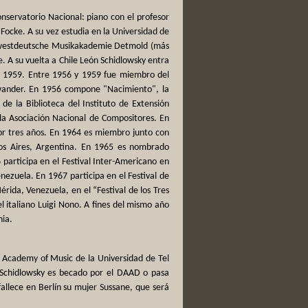
onservatorio Nacional: piano con el profesor
Focke. A su vez estudia en la Universidad de
Nordwestdeutsche Musikakademie Detmold (más
 A su vuelta a Chile León Schidlowsky entra
y 1959. Entre 1956 y 1959 fue miembro del
swander. En 1956 compone "Nacimiento", la
e la Biblioteca del Instituto de Extensión
 la Asociación Nacional de Compositores. En
or tres años. En 1964 es miembro junto con
nos Aires, Argentina. En 1965 es nombrado
 participa en el Festival Inter-Americano en
ezuela. En 1967 participa en el Festival de
ida, Venezuela, en el “Festival de los Tres
l italiano Luigi Nono. A fines del mismo año
nia.
 Academy of Music de la Universidad de Tel
Schidlowsky es becado por el DAAD o pasa
llece en Berlín su mujer Sussane, que será