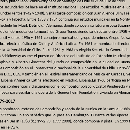
tor y pintor León Schidlowsky nace en Santiago de Chile el 21 de julio de 1931.
os secundarios los hace en el Instituto Nacional. Los estudios musicales en el C
ncker (entre 1942 y 1948), y más tarde composición con Juan Allende-Bliny Fré 
cología y Filosofía. Entre 1953 y 1954 continúa sus estudios musicales en la 
hschule für Musik Detmold), Alemania, donde conoce a su futura esposa Susanne.
pación de música contemporánea Grupo Tonus siendo su director entre 1958 
ouncil y entre 1956 y 1961 consejero musical del grupo de mimos Grupo Noi
bra electroacústica de Chile y América Latina. En 1961 es nombrado director d
e la Universidad de Chile. Entre 1961 y 1963 es elegido Secretario General de
 Schidlowsky asume el puesto de Director del Instituto de Extensión Musical p
lapicola y Alberto Ginastera del jurado de composición en la ciudad de Bue
e Composición en el Conservatorio Nacional de la Universidad de Chile. En 1966
n D.C., USA, y también en el Festival Interamericano de Música en Caracas, Ven
 España y América Latina efectuado en Madrid, España.En 1968 participa en Mér
on conferencias y discusiones con el compositor polaco Krzyztof Penderecki y e
a beca para escribir una opera de la Guggenheim Foundation, viviendo en Alema
979-2017
s nombrado Profesor de Composición y Teoría de la Música en la Samuel Rubin
1979 toma un año sabático que lo pasa en Hamburgo. Durante varias épocas 
s en Berlín (1980-81; 1992-93; 1999-2000), donde compone y pinta. En 1999 fa
en Tel Aviv.