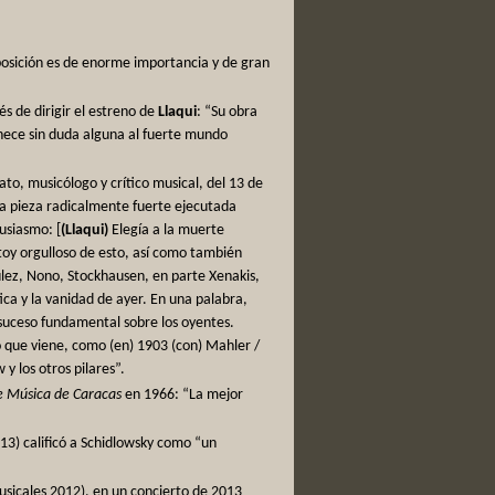
posición es de enorme importancia y de gran
s de dirigir el estreno de
Llaqui
: “Su obra
enece sin duda alguna al fuerte mundo
ato, musicólogo y crítico musical, del 13 de
a pieza radicalmente fuerte ejecutada
tusiasmo: [
(Llaqui)
Elegía a la muerte
toy orgulloso de esto, así como también
lez, Nono, Stockhausen, en parte Xenakis,
tica y la vanidad de ayer. En una palabra,
n suceso fundamental sobre los oyentes.
o que viene, como (en) 1903 (con) Mahler /
y los otros pilares”.
 de Música de Caracas
en 1966: “La mejor
013) calificó a Schidlowsky como “un
sicales 2012), en un concierto de 2013