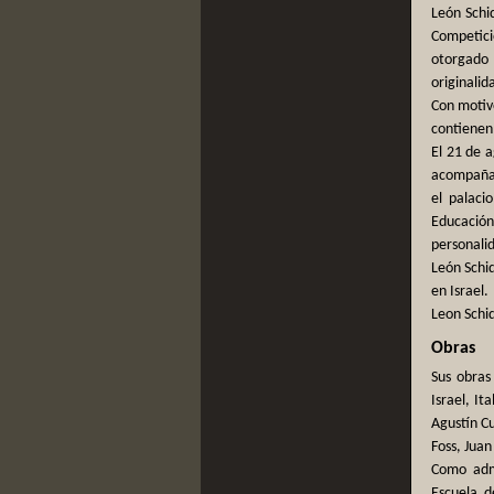
León Schid
Competici
otorgado 
originalid
Con motivo
contienen
El 21 de 
acompañado
el palaci
Educación
personalid
León Schi
en Israel.
Leon Schid
Obras
Sus obras
Israel, It
Agustín Cu
Foss, Jua
Como admi
Escuela d