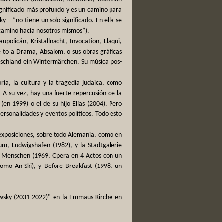
significado más profundo y es un camino para
 – “no tiene un solo significado. En ella se
n camino hacia nosotros mismos”).
policán, Kristallnacht, Invocation, Llaqui,
 to a Drama, Absalom, o sus obras gráficas
tschland ein Wintermärchen. Su música pos-
ria, la cultura y la tragedia judaica, como
a. A su vez, hay una fuerte repercusión de la
(en 1999) o el de su hijo Elías (2004). Pero
rsonalidades y eventos políticos. Todo esto
 exposiciones, sobre todo Alemania, como en
um, Ludwigshafen (1982), y la Stadtgalerie
ie Menschen (1969, Opera en 4 Actos con un
omo An-Ski), y Before Breakfast (1998, un
owsky (2031-2022)" en la Emmaus-Kirche en