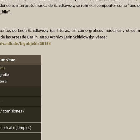
donde se interpretó música de Schidlowsky, se refirió al compositor como “uno 
Chile”.
critos de León Schidlowsky (partituras, así como gráficos musicales y otros m
e las Artes de Berlín, en su Archivo León Schidlowsky, véase:
iv.adk.de/bigobjekt/38158
lum vitae
afia
grafía
atura
s
/ comisiones /
musical (ejemplos)