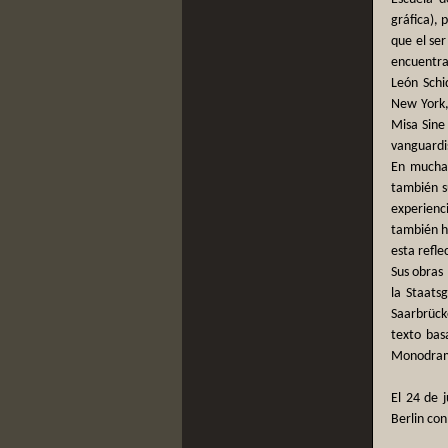
gráfica), 
que el ser
encuentran
León Schi
New York,
Misa Sine
vanguardis
En mucha 
también su
experienci
también h
esta refle
Sus obras
la Staats
Saarbrück
texto bas
Monodrama
El 24 de 
Berlin con