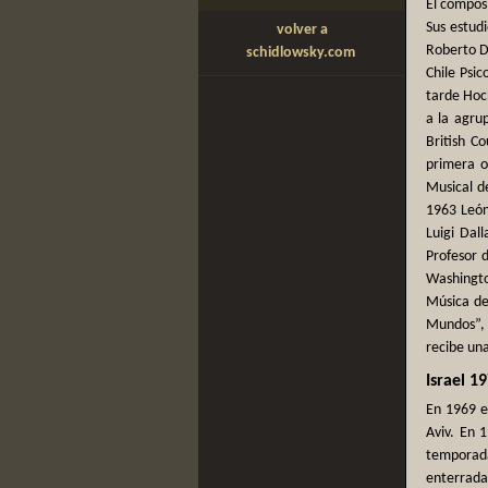
El composi
Sus estudi
volver a
Roberto Du
schidlowsky.com
Chile Psi
tarde Hoc
a la agru
British C
primera o
Musical d
1963 León
Luigi Dal
Profesor d
Washingto
Música de
Mundos”, c
recibe un
Israel 1
En 1969 e
Aviv. En 
temporada
enterrada 