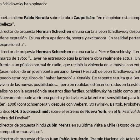
n Schidlowsky han opinado:
 poeta chileno
Pablo Neruda
sobre la obra
Caupolicán
: “en mi opinión esta com
belleza”.
 director de orquesta
Herman Scherchen
en una carta a Leon Schidlowsky despué
tiene expresión. Es una obra apasionada, severa y excitadora. En realidad pert
expresionista".
 director de orquesta
Herman Scherchen
en una carta a Pierre Souvchinsky, liter
marzo de 1965: "...ayer he estrenado aquí la primera obra realmente actua. Un
frente a un público normal de radio, que recibió la violencia de la música con en
(asesinato?) de un joven poeta peruano (Javier) Heraud) de Leon Schidlowsky. Es
puedo estar orgulloso de “haber lanzado” a Xenakis. De repente resulta que Bou
viven de las nuevas posibilidades... pero en realidad están encerrados en la esté
ellos no son la expresión de nuestros días fertiles. Schidlowsky ha caído como u
Nuevamente pude abrir una puerta y todavía está latente mi sensibilidad para l
(en) 1908 (con) Schoenberg y después con Webern, Strawinsky, Bartok, Prokofjew 
 crítico
H.H. Stuckenschmidt
sobre el estreno de
Nueva York
, en el
III Festival
obra del Festival”.
 director de orquesta hindú
Zubin Meht
a en su última visita a Chile (agosto de 2
compositor maravilloso”.
 director de orquesta chileno
Juan Pablo Izquierdo
(Premio Nacional de Artes Mu