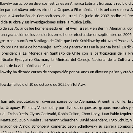
lowsky participó en diversos festivales en América Latina y Europa. y recibió d
ón para el 60avo aniversario de la Orquesta Filarmónica de Israel con su obra
A
por la Asociación de Compositores de Israel. En junio de 2007 recibe el
Pr
ad de su obra y sus investigaciones sobre la música judía.
 de sus 75. años fue homenajeado en Tel Aviv, Israel, y en Berlín, Alemania, do
 una grabación de los conciertos en su honor efectuados en septiembre de 2006
agosto se anunció en Santiago de Chile que León Schidlowsky obtuvo el
Premio N
 por una serie de homenajes, artículos y entrevistas en la prensa local. En di
o presidencial La Moneda en Santiago de Chile con la participación de la Pr
 Nicolás Eyzaguirre Guzmán, la Ministra del Consejo Nacional de la Cultura y 
ades de la vida pública de Chile.
dlowsky ha dictado cursos de composición por 50 años en diversos países y creó 
lowsky falleció el 10 de octubre de 2022 en Tel Aviv.
 han sido ejecutadas en diversos países como Alemania, Argentina, Chile, Est
alia, Uruguay, Filipinas, Venezuela y por diversas orquestas, grupos musicales y
llel, Errico Fresis, Clytus Gottwald, Robin Griton, Choo Hoey, Juan Pablo Izquie
n Matteucci, Zubin Mehta, Hermann Scherchen, David Serendero, Ingo Schulz, Vic
rador de Arnold Schönberg comenzó León Schidlowsky su carrera composito
e Viena. Más tarde utilizará técnicas seriales, y va a experimentar con sonid