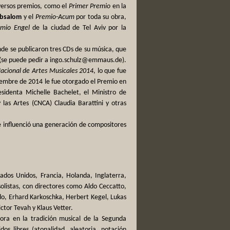
iversos premios, como el
Primer Premio
en la
bsalom
y el
Premio-Acum
por toda su obra,
emio Engel
de la ciudad de Tel Aviv por la
nde se publicaron tres CDs de su música, que
 (se puede pedir a ingo.schulz@emmaus.de).
acional de Artes Musicales 2014
, lo que fue
ciembre de 2014 le fue otorgado el Premio en
esidenta Michelle Bachelet, el Ministro de
las Artes (CNCA) Claudia Barattini y otras
e influenció una generación de compositores
ados Unidos, Francia, Holanda, Inglaterra,
 solistas, con directores como Aldo Ceccatto,
rdo, Erhard Karkoschka, Herbert Kegel, Lukas
tor Tevah y Klaus Vetter.
ra en la tradición musical de la Segunda
os libres (atonalidad, aleatoria, notación