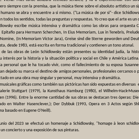
pero siempre con la premisa, que la música tiene sobre el absoluto artístico un 
 humano se abra y encuentre a si mismo. (“La música de por si”- dice Schidlowsky
 todos los sentidos, todas las preguntas y respuestas. Yo creo que el arte es u
dlowsky escribe música intensiva y dramática como las obras para orquesta Cau
 Epitafio para Hermann Scherchen, In Eius Memoriam, Lux in Tenebris, Prelude
 Nomine, (In Memoriam Victor Jara), Greise sind die Sterne geworden und Deu
ta, desde 1983, está escrita en forma tradicional y contienen un tono atonal.
de las obras de León Schidlowsky están presentes su identidad judía, la histo
 interés por la historia y la situación política y social en Chile y América Latin
a personal que le ha tocado vivir, como el fallecimiento de su esposa Susanne 
an dejado su marca el destino de amigos personales, profesionales cercanos o pe
ctado en una obra muy singular y personal, muy intensiva y dramática.
 musicales gráficas como también sus pictóricas han sido expuestas en diversas
galerie Stuttgart (1979), la Kunsthaus Hamburg (1980), el Wilhelm-Hack-Muse
en (1996). Entre la enorme cantidad de sus obras se destacan tres óperas: D
ado en Walter Hasenclever,); Der Dybbuk (1993, Opera en 3 Actos según Shl
 basado en Eugene O'Neill).
junio del 2023 se efectuó un homenaje a Schidlowsky, "homage à leon schidl
 un concierto y una exposición de sus pinturas.