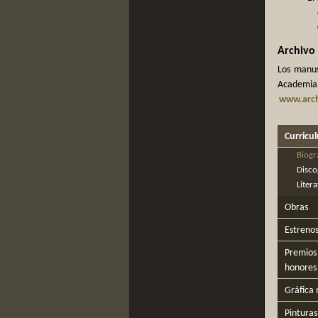
Archivo
Los manus
Academia d
www.arch
Curricu
Biogr
Disco
Liter
Obras
Estreno
Premios 
honores
Gráfica 
Pinturas