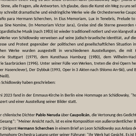
e Sinne, alle Fragen, alle Antworten. Ich glaube, dass die Kunst ein Weg zu uns selb
ky schreibt dramatische und eindringliche Werke wie die Orchesterwerke Caupoli
tafio para Hermann Scherchen, In Eius Memoriam, Lux in Tenebris, Prelude t
a Sine Nomine, (In Memoriam Victor Jara), Greise sind die Sterne geworden
gardistische Musik (nach 1983) ist wieder traditionell notiert und von klangvoll 
Werke von Schidlowsky verweisen auf seine jüdisch-israelische Identität, auf di
resse und Protest gegenüber der politischen und gesellschaftlichen Situation i
schen Werke wurden ausgestellt in verschiedenen Ausstellungen, die mit
lerie Stuttgart (1979), dem Kunsthaus Hamburg (1980), dem Wilhelm-Ha
rie Saarbrücken (1996). Unter seiner Fülle von Werken, treten die drei Opern h
er Hasenclever), Der Dybbuk (1993, Oper in 3 Akten nach Shlomo An-Ski), und
eill).
 Schidlowsky haben geschrieben:
ni 2023 fand in der Emmaus-Kirche in Berlin eine Hommage an Schidlowsky, "h
ert und einer Ausstellung seiner Bilder statt.
r chilenische Dichter
Pablo Neruda
über
Caupolicán
, die Vertonung des Gedic
Gesang”: "Meiner Ansicht nach, ist es eine Komposition von außerordentlicher
r Dirigent
Hermann Scherchen
in einem Brief an Leon Schidlowsky aus Anlass 
Symphony Orchestra Lugano unter seiner Führung: "Ihr Werk hat Gesicht. Es ist l