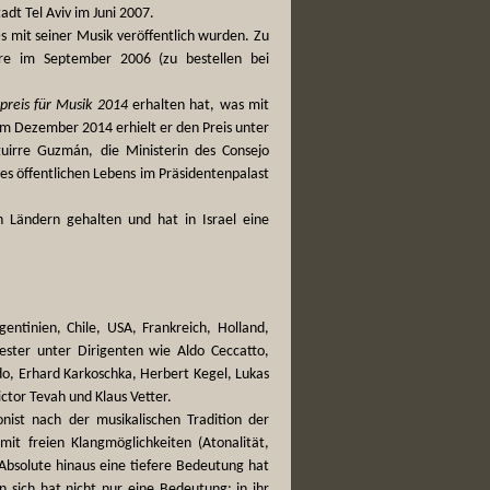
adt Tel Aviv im Juni 2007.
s mit seiner Musik veröffentlich wurden. Zu
re im September 2006 (zu bestellen bei
preis für Musik 2014
erhalten hat, was mit
 Im Dezember 2014 erhielt er den Preis unter
guirre Guzmán, die Ministerin des Consejo
des öffentlichen Lebens im Präsidentenpalast
n Ländern gehalten und hat in Israel eine
ntinien, Chile, USA, Frankreich, Holland,
hester unter Dirigenten wie Aldo Ceccatto,
rdo, Erhard Karkoschka, Herbert Kegel, Lukas
ctor Tevah und Klaus Vetter.
ist nach der musikalischen Tradition der
it freien Klangmöglichkeiten (Atonalität,
 Absolute hinaus eine tiefere Bedeutung hat
 sich hat nicht nur eine Bedeutung; in ihr