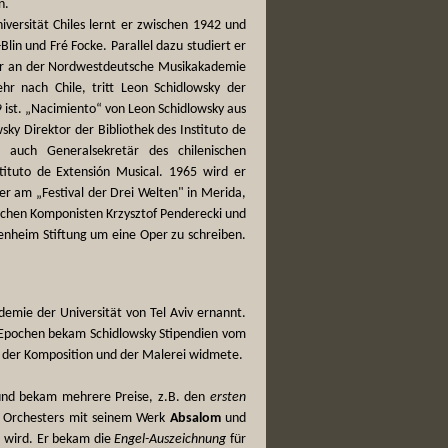
n.
iversität Chiles lernt er zwischen 1942 und
lin und Fré Focke. Parallel dazu studiert er
t er an der Nordwestdeutsche Musikakademie
r nach Chile, tritt Leon Schidlowsky der
 ist. „Nacimiento“ von Leon Schidlowsky aus
sky Direktor der Bibliothek des Instituto de
 auch Generalsekretär des chilenischen
tituto de Extensión Musical. 1965 wird er
er am „Festival der Drei Welten" in Merida,
ischen Komponisten Krzysztof Penderecki und
enheim Stiftung um eine Oper zu schreiben.
emie der Universität von Tel Aviv ernannt.
n Epochen bekam Schidlowsky Stipendien vom
h der Komposition und der Malerei widmete.
 und bekam mehrere Preise, z.B. den
ersten
en Orchesters mit seinem Werk
Absalom
und
 wird. Er bekam die
Engel-Auszeichnung
für