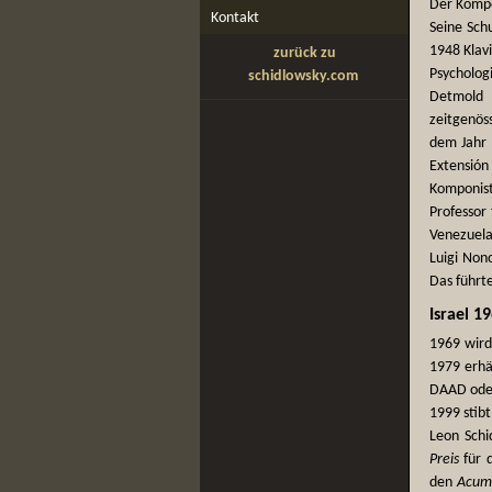
Der Kompo
Kontakt
Seine Sch
1948 Klavi
zurück zu
Psycholog
schidlowsky.com
Detmold (
zeitgenös
dem Jahr 1
Extensió
Komponist
Professor
Venezuela
Luigi Non
Das führt
Israel 1
1969 wird
1979 erhä
DAAD oder
1999 stibt
Leon Schi
Preis
für d
den
Acum-