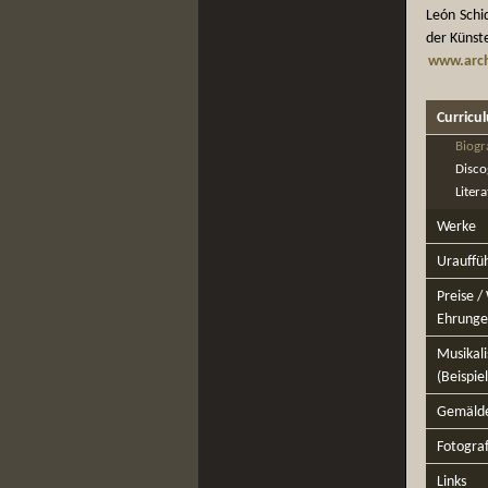
León Schi
der Künste
www.arch
Curricu
Biogr
Disco
Litera
Werke
Urauffü
Preise /
Ehrung
Musikal
(Beispie
Gemäld
Fotogra
Links