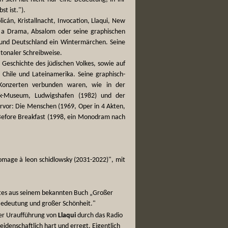
st ist.").
cán, Kristallnacht, Invocation, Llaqui, New
o a Drama, Absalom oder seine graphischen
 und Deutschland ein Wintermärchen. Seine
atonaler Schreibweise.
e Geschichte des jüdischen Volkes, sowie auf
n Chile und Lateinamerika. Seine graphisch-
 Konzerten verbunden waren, wie in der
ck-Museum, Ludwigshafen (1982) und der
ervor: Die Menschen (1969, Oper in 4 Akten,
 Before Breakfast (1998, ein Monodram nach
omage à leon schidlowsky (2031-2022)", mit
htes aus seinem bekannten Buch „Großer
 Bedeutung und großer Schönheit."
der Uraufführung von
Llaqui
durch das Radio
eidenschaftlich hart und erregt. Eigentlich