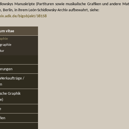
dlowskys Manuskripte (Partituren sowie musikalische Grafiken und andere Ma
, Berlin, in ihrem León-Schidlowsky-Archiv aufbewahrt, siehe:
iv.adk.de/bigobjekt/38158
lum vitae
aphie
graphie
tur
hrungen
 Werkaufträge /
en
ische Graphik
le)
e
fien