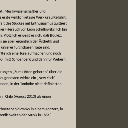
rat, Musikwissenschaftler und
s erste wirklich jetzige Werk uraufgeführt.
lt des Stückes mit Enthusiasmus quittiert
ier) Heraud) von Leon Schidlowsky. Ich bin
. Plötzlich erweist es sich, daß Boulez,
 sie aber eigentlich der Ästhetik und
k unserer furchtbaren Tage sind.
rfte ich eine Türe aufmachen und noch
908 (mit) Schoenberg und dann für Webern,
nerungen „Zum Hören geboren” über die
zeugendsten wirkte ein „New York”
enden, in der Tonhöhe nicht definierten
in Chile (August 2013) als einen
chnete Schidlowsky in einem Konzert, in
nlichkeiten der Musik in Chile".