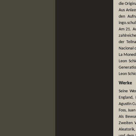
die Origin
Aus Anlas
den Aufn
ingo.sch
Am 21. Au
zahlreiche
der Teiln
Nacional d
La Moneda
Leon Schi
Generatio
Leon Schid
Werke
Seine Wer
England, 
Agustín Cu
Foss, Jua
Als Bewun
Zweiten W
Aleatorik
und dem M