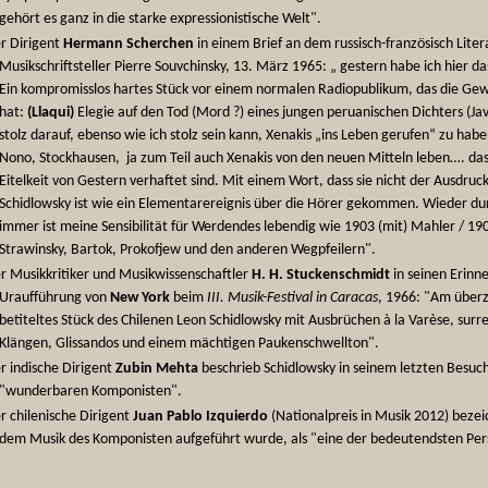
gehört es ganz in die starke expressionistische Welt".
r Dirigent
Hermann Scherchen
in einem Brief an dem russisch-französisch Lite
Musikschriftsteller Pierre Souvchinsky, 13. März 1965: „ gestern habe ich hier da
Ein kompromisslos hartes Stück vor einem normalen Radiopublikum, das die Gewa
hat:
(Llaqui)
Elegie auf den Tod (Mord ?) eines jungen peruanischen Dichters (Jav
stolz darauf, ebenso wie ich stolz sein kann, Xenakis „ins Leben gerufen“ zu haben
Nono, Stockhausen, ja zum Teil auch Xenakis von den neuen Mitteln leben…. dass
Eitelkeit von Gestern verhaftet sind. Mit einem Wort, dass sie nicht der Ausdruc
Schidlowsky ist wie ein Elementarereignis über die Hörer gekommen. Wieder du
immer ist meine Sensibilität für Werdendes lebendig wie 1903 (mit) Mahler / 1
Strawinsky, Bartok, Prokofjew und den anderen Wegpfeilern".
r Musikkritiker und Musikwissenschaftler
H. H. Stuckenschmidt
in seinen Erin
Uraufführung von
New York
beim
III. Musik-Festival in Caracas
, 1966: "Am über
betiteltes Stück des Chilenen Leon Schidlowsky mit Ausbrüchen à la Varèse, surr
Klängen, Glissandos und einem mächtigen Paukenschwellton".
r indische Dirigent
Zubin Mehta
beschrieb Schidlowsky in seinem letzten Besuch 
"wunderbaren Komponisten".
r chilenische Dirigent
Juan Pablo Izquierdo
(Nationalpreis in Musik 2012) bezei
dem Musik des Komponisten aufgeführt wurde, als "eine der bedeutendsten Persö