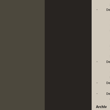
-
De
-
De
-
De
-
De
Archiv