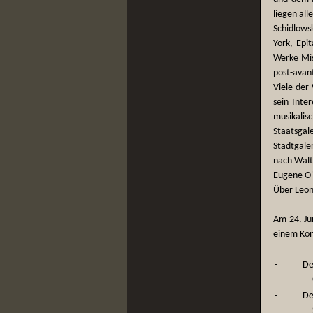
liegen all
Schidlows
York, Epi
Werke Mis
post-avant
Viele der 
sein Inte
musikali
Staatsga
Stadtgale
nach Walt
Eugene O'N
Über Leon
Am 24. Ju
einem Konz
-
De
-
De