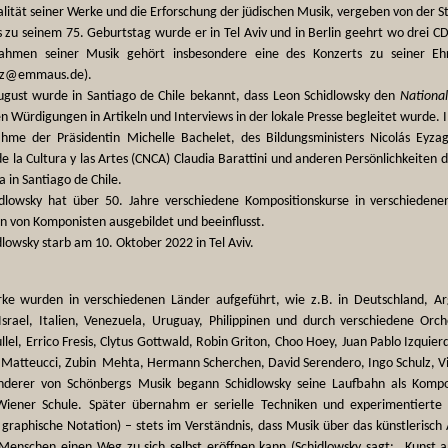
alität seiner Werke und die Erforschung der jüdischen Musik, vergeben von der St
s zu seinem 75. Geburtstag wurde er in Tel Aviv und in Berlin geehrt wo drei CD
ahmen seiner Musik gehört insbesondere eine des Konzerts zu seiner Eh
ulz@emmaus.de).
gust wurde in Santiago de Chile bekannt, dass Leon Schidlowsky den
National
n Würdigungen in Artikeln und Interviews in der lokale Presse begleitet wurde.
ahme der Präsidentin Michelle Bachelet, des Bildungsministers Nicolás Eyza
e la Cultura y las Artes (CNCA) Claudia Barattini und anderen Persönlichkeiten 
 in Santiago de Chile.
dlowsky hat über 50. Jahre verschiedene Kompositionskurse in verschiedene
n von Komponisten ausgebildet und beeinflusst.
lowsky starb am 10. Oktober 2022 in Tel Aviv.
ke wurden in verschiedenen Länder aufgeführt, wie z.B. in Deutschland, Arge
Israel, Italien, Venezuela, Uruguay, Philippinen und durch verschiedene Orc
llel, Errico Fresis, Clytus Gottwald, Robin Griton, Choo Hoey, Juan Pablo Izquie
n Matteucci, Zubin Mehta, Hermann Scherchen, David Serendero, Ingo Schulz, Vi
derer von Schönbergs Musik begann Schidlowsky seine Laufbahn als Kompon
iener Schule. Später übernahm er serielle Techniken und experimentierte m
, graphische Notation) – stets im Verständnis, dass Musik über das künstlerisch
enschen einen Weg zu sich selbst eröffnen kann (Schidlowsky sagt: „Kunst an