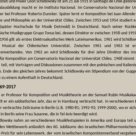
nist und Maler Leon Schidlowsky ist am 21 Juli 1931 in Santiago de Chile gebore
ulausbildung macht er im Instituto Nacional. Im Conservatorio Nacional der Un
er bei Professor Roberto Duncker. Später lernt er Komposition bei Juan Allende-B
ie und Philosophie an der Universität Chiles. Zwischen 1953 und 1954 studier
später Hochschule für Musik Detmold) in Deutschland. Nach seiner Rückkeh
sische Musikgruppe Grupo Tonus bei, dessen Direktor er zwischen 1958 und 1959
956 gilt als erstes Elektroakustisches Werk Lateinamerikas. 1961 wird Schidlow
n Musical der Chilenischen Universität. Zwischen 1961 und 1963 ist er
enverbandes. Von 1963 an wird Schidlowsky für drei Jahre Direktor des Ins
 für Komposition am Conservatorio Nacional der Universität Chiles. 1968 nimmt 
 teil, mit Vorträgen und Diskussionen zusammen mit den polnischen und italien
o. Ende des gleichen Jahres bekommt Schidlowsky ein Stipendium von der Gugg
e zu einem Aufenthalt in Deutschland.
969-2017
 er Professor für Komposition und Musiktheorie an der Samuel Rubin Musikakad
lt er ein sabbatisches Jahr, das er in Hamburg verbracht hat. In verschiedene
 verbrachte Zeiträume in Berlin (z.B. 1980-81; 1992-93; 1999-2000), wo er sic
 in Berlin seine Frau Susanne, die in Tel Aviv beerdigt wird.
dlowsky nahm an verschiedenen Musikfestspielen in Amerika und Europa teil
en Wettbewerb anlässlich des 60. Jubiläums des israelischen Philharmonisch
Preis
für sein Lebenswerk, der vom israelischen Komponistenverband vergeben