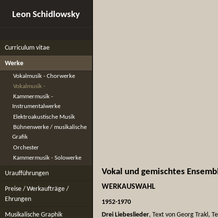
Leon Schidlowsky
Curriculum vitae
Werke
Vokalmusik - Chorwerke
Vokalmusik -
Kammermusik -
Instrumentalwerke
Elektroakustische Musik
Bühnenwerke / musikalische
Grafik
Orchester
Kammermusik - Solowerke
Vokal und gemischtes Ensemb
Uraufführungen
WERKAUSWAHL
Preise / Werkaufträge /
Ehrungen
1952-1970
Musikalische Graphik
Drei Liebeslieder
, Text von Georg Trakl, Te