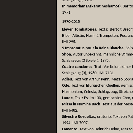
Schlagzeugs, 1969.
In memoriam (Azkarat neshamot)
, Barit
1971.
1970-2015
Eleven Tombstones
, Texts: Bertolt Brec
Bibel, Altistin, Horn, 2 Trompeten, Posaun
IMI 295.
5 Impromtus pour la Reine Blanche
, Soli
Shoa
, Autor unbekannt, männliche Stimme, 
Schlagzeug (3 Spieler), 1975.
Cuatro canciones
, Text: Vor Kolumbianer 
Schlagzeug (3), 1980, IMI 7131.
Adieu
, Text von Arthur Penn, Mezzo-Sopr
Ode
, Text von liturgischen Quellen, gemisc
Harmonium, Celesta, Schlagzeug, Streicho
Laude
, Text: Psalm 130, gemischter Chor
Missa in Nomine Bach
, Text aus der Mess
IMI 6482.
Silvestre Revueltas
, oratorio, Text von 
1994, IMI 7007.
Lamento
, Text von Heinrich Heine, Mezzo