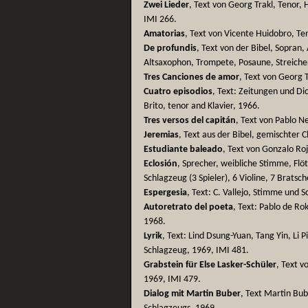
Zwei Lieder
, Text von Georg Trakl, Tenor,
IMI 266.
Amatorias
, Text von Vicente Huidobro, Te
De profundis
, Text von der Bibel, Sopran, 
Altsaxophon, Trompete, Posaune, Streiche
Tres Canciones de amor
, Text von Georg T
Cuatro episodios
, Text: Zeitungen und D
Brito, tenor and Klavier, 1966.
Tres versos del capitán
, Text von Pablo N
Jeremias
, Text aus der Bibel, gemischter 
Estudiante baleado
, Text von Gonzalo Roj
Eclosión
, Sprecher, weibliche Stimme, Flö
Schlagzeug (3 Spieler), 6 Violine, 7 Bratsch
Espergesia
, Text: C. Vallejo, Stimme und 
Autoretrato del poeta
, Text: Pablo de Ro
1968.
Lyrik
, Text: Lind Dsung-Yuan, Tang Yin, Li 
Schlagzeug, 1969, IMI 481.
Grabstein für Else Lasker-Schüler
, Text v
1969, IMI 479.
Dialog mit Martin Buber
, Text Martin Bub