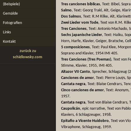
(Beispiele)
Tres canciones bíblicas
, Text: Bibel, Sopra
Salmo
, Text: Georg Trakl, Alt, Geige, Klari
Gemälde
Dos Salmos
, Text: R.M Rilke, Alt, Klarinet
Zwei Lieder vom Tode
, Text von R.M. Rilk
Fotografien
Tres Canciones
, Text: Antonio Machado, S
Links
Sechs japanische Lieder
, Text: Haiku, Sop
Horn, Harfe, Klavier, Geiger, Bratsche, Cel
Kontakt
5 composiciones
, Text: Paul Klee, Morge
zurück zu
Soprano and Klavier, 1954 IMI 405.
schidlowsky.com
Tres Canciones (Tres Poemas)
, Text von F
Stimme, Klavier, 1955, IMI 405.
Altazor VII Canto
, Sprecher, Schlagzeug (2
Canciones de amor
, Text: Pierre Louÿs, 
Cantata negra
, Text: Blaise Cendrars, Ten
Cinco canciones de amor
, Text: Anonym, T
1957.
Cantata negra
, Text von Blaise Cendrars, 
Caupolicán
, epic narrative, Text von Pabl
Klaviers, 6 Schlagzeuger, 1958.
Epitafio a Vicente Huidobro
, Text von Vi
Vibraphone, Schlagzeug, 1959.