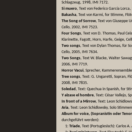
Schlagzeug, 1998, IMI 7172.
Si muero
, Text von Federico García Lorca,
Bakasha
, Text von Karmi, for Stimme, Flö
The Song of Sorrow
, Text von Giuseppe U
Cello, 2002, IMI 7523.
Four Songs
, Text von D. Thomas, Paul Cel
Klarinette, Fagott, Horn, Harfe, Geige, Ce
Two songs
, Text von Dylan Thomas, für So
Cello, 2005, IMI 7634.
Two Songs
, Text W. Blacke, Walter Sawag
2006, IMI 7719.
Horror Vacui
, Sprecher, Kammerensemble,
Tree songs
, Text: G. Ungaretti, Sopran, Flö
2008, IMI 7835.
Soledad
, Text: Quechua in Spanish, for S
Y alzase el hombre
, Text: César Vallejo, 
In front of a Mirrow
, Text: Leon Schidlo
Aria
, Text: Leon Schidlowsky, Solo Stimmen
Album for voice, (Sopranistin oder Tenor
durchgeführt werden):
1:
Triade
, Text (Portugiesisch): Carlos A