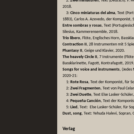
2:
Zwei miniaturen
, Text (Deutsch): F. 
2018.
3:
Cinco miniaturas del alma
, Text (Por
1883), Carlos A. Azevedo, der Komponist, S
Entre sombras y rosas
, Text (Portugiesis
Silesius, Kammerensemble, 2018.
Trio libero
, Flöte, Englisches Horn, Basskla
Contraction II
, 28 Instrumenten mit 5 Spie
Phantasy II
, Geige und Klavier, 2020.
The heavely Circle II
, 7 Instrumente (Flöte
Bassklarinette, Fagott, Kontrafagott, 2019
Songs for voice and instruments
, (Jedes
2020-21:
1:
Rote Rosa
, Text der Komponist, für So
2:
Zwei Fragmenten
, Text von Paul Cel
3:
Zwei Duette
, Text Else Lasker-Schüler
4:
Pequeña Canción
, Text der Komponis
5:
Lied
, Text: Else Lasker-Schüler, für S
Dust, song
, Text: Yehuda Halevi, Sopran, 
Verlag