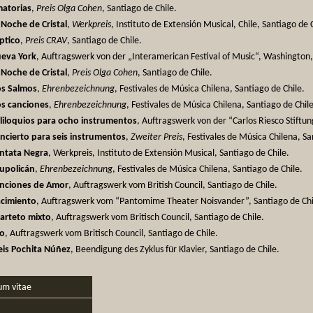
atorias
,
Preis Olga Cohen
, Santiago de Chile.
 Noche de Cristal
,
Werkpreis
, Instituto de Extensión Musical, Chile, Santiago de 
íptico
,
Preis CRAV
, Santiago de Chile.
eva York
, Auftragswerk von der „Interamerican Festival of Music“, Washington
 Noche de Cristal
,
Preis Olga Cohen
, Santiago de Chile.
s Salmos
,
Ehrenbezeichnung
, Festivales de Música Chilena, Santiago de Chile.
s canciones
,
Ehrenbezeichnung
, Festivales de Música Chilena, Santiago de Chile
liloquios para ocho instrumentos
, Auftragswerk von der “Carlos Riesco Stiftun
ncierto para seis instrumentos
,
Zweiter Preis
, Festivales de Música Chilena, Sa
ntata Negra
, Werkpreis, Instituto de Extensión Musical, Santiago de Chile.
upolicán
,
Ehrenbezeichnung
, Festivales de Música Chilena, Santiago de Chile.
nciones de Amor
, Auftragswerk vom British Council, Santiago de Chile.
cimiento
, Auftragswerk vom “Pantomime Theater Noisvander”, Santiago de Chi
arteto mixto
, Auftragswerk vom Britisch Council, Santiago de Chile.
ío
, Auftragswerk vom Britisch Council, Santiago de Chile.
eis Pochita Núñez
, Beendigung des Zyklus für Klavier, Santiago de Chile.
um vitae