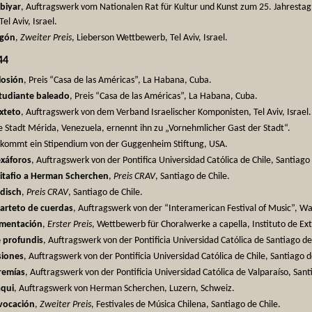
biyar
, Auftragswerk vom Nationalen Rat für Kultur und Kunst zum 25. Jahrest
Tel Aviv, Israel.
igón
,
Zweiter Preis
, Lieberson Wettbewerb, Tel Aviv, Israel.
44
losión
, Preis “Casa de las Américas”, La Habana, Cuba.
tudiante baleado
, Preis “Casa de las Américas”, La Habana, Cuba.
xteto
, Auftragswerk von dem Verband Israelischer Komponisten, Tel Aviv, Israel.
e Stadt Mérida, Venezuela, ernennt ihn zu „Vornehmlicher Gast der Stadt“.
kommt ein Stipendium von der Guggenheim Stiftung, USA.
xáforos
, Auftragswerk von der Pontifica Universidad Católica de Chile, Santiago 
itafio a Herman Scherchen
,
Preis CRAV
, Santiago de Chile.
disch
,
Preis CRAV
, Santiago de Chile.
arteto de cuerdas
, Auftragswerk von der “Interamerican Festival of Music”, W
mentación
,
Erster Preis
, Wettbewerb für Choralwerke a capella, Instituto de Ext
 profundis
, Auftragswerk von der Pontificia Universidad Católica de Santiago de
siones
, Auftragswerk von der Pontificia Universidad Católica de Chile, Santiago d
remías
, Auftragswerk von der Pontificia Universidad Católica de Valparaíso, Sant
aqui
, Auftragswerk von Herman Scherchen, Luzern, Schweiz.
vocación
,
Zweiter Preis
, Festivales de Música Chilena, Santiago de Chile.