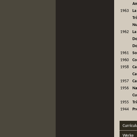
Am
1963
La
Tr
Nu
1962
La
Do
Do
1961
So
1960
Co
1958
Ca
Ca
1957
Ca
1956
Na
Cu
1955
Tr
1944
Pr
Curricul
Werke