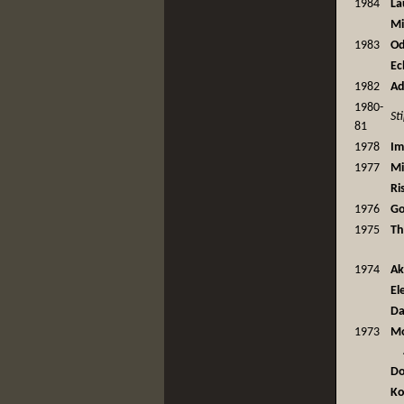
1984
La
Mi
1983
O
Ec
1982
Ad
1980-
St
81
1978
Im
1977
Mi
Ri
1976
G
1975
Th
1974
Ak
El
D
1973
M
Do
Ko