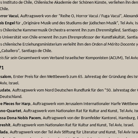
s Instituto de Chile, Chilenische Akademie der Schönen Künste, verliehen ihn de
Chile.
rror Vacui
, Auftragswerk von der “Reihe O, Horror Vacui / Fuga Vacui”, Alexan
eis Engel
für „Originäre Musik und des Studiums der jüdischen Musik“, Tel Aviv, Is
s Chilenische Kammermusik Orchestra ernennt ihn zum
Ehrenmitglied
, Santiago
e Universität von Chile ernennt ihn zum
Ehrenprofessor
der Kunstfakultät, Santia
s chilenische Erziehungsministerium verleiht ihm den
Orden al Mérito Docente y 
„Caballero“, Santiago de Chile.
eis für sein Gesamtwerk
vom Verband Israelischer Komponisten (ACUM), Tel Aviv, 
71
salom
, Erster Preis für den Wettbewerb zum 65. Jahrestag der Gründung des Is
Aviv, Israel.
udate
, Auftragswerk vom Nord Deutschen Rundfunk für den “50. Jahrestag de
Deutschland.
ve Pieces for Harp
, Auftragswerk vom Jerusalem Internationaler Harfe Wettbewer
ano-Quartet
, Auftragswerk vom Nationalen Rat für Kultur and Kunst, Tel Aviv, Is
ssa Dona Nobis Pacem
, Auftragswerk von der Bramfelder Kantorei, Hamburg, 
reshit
, Auftragswerk vom Nationalen Rat für Kultur and Kunst, Tel Aviv, Israel.
lada
, Auftragswerk von der Tel Aviv Stiftung für Literatur und Kunst, Tel Aviv Isra