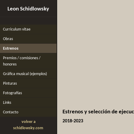
Leon Schidlowsky
Curriculum vitae
Obras
Estrenos
Premios / comisiones /
honores
Gráfica musical (ejemplos)
Pinturas
Fotografías
Links
Estrenos y selección de ejecu
Contacto
2018-2023
volver a
schidlowsky.com