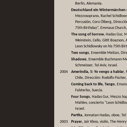
Berlin, Alemania.
Deutschland ein Wintermärchen
Mezzosoprano, Rachel Schidlowsk
Percusión, Coro Ölberg, Direcció
75th Birthday”, Emmaus Church,
The song of Sorrow
, Hadas Gur, 
Weinstein, Cello, Gitit Boazson, 
Leon Schidlowsky on his 75th Birt
Two songs
, Ensemble Meitan, Direc
Shadows
, Ensemble Buchmann-Met
Schmeisser, Tel Aviv, Israel.
2004
Amerindia, 5: Yo vengo a hablar
,
Chile, Dirección: Rodolfo Fischer
Coming back to life, Tango
, Emanu
Falsterbo, Suecia.
Four Songs
, Hadas Gur, Mezzo Sop
Mahlev, concierto "Leon Schidlo
Israel.
Partita
, Jonnatan Hadas, oboe, Tel A
2003
Prayer
, Jair Kless, violín, The Hen