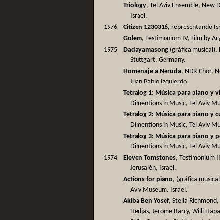
Triology
, Tel Aviv Ensemble, New De
Israel.
1976
Citizen 1230316
, representando Isra
Golem
, Testimonium IV, Film by Ar
1975
Dadayamasong
(gráfica musical),
Stuttgart, Germany.
Homenaje a Neruda
, NDR Chor, N
Juan Pablo Izquierdo.
Tetralog 1: Música para piano y v
Dimentions in Music, Tel Aviv Mus
Tetralog 2: Música para piano y 
Dimentions in Music, Tel Aviv Mus
Tetralog 3: Música para piano y p
Dimentions in Music, Tel Aviv Mus
1974
Eleven Tomstones
, Testimonium I
Jerusalén, Israel.
Actions for piano
, (gráfica musica
Aviv Museum, Israel.
Akiba Ben Yosef
, Stella Richmond
Hedjas, Jerome Barry, Willi Hap