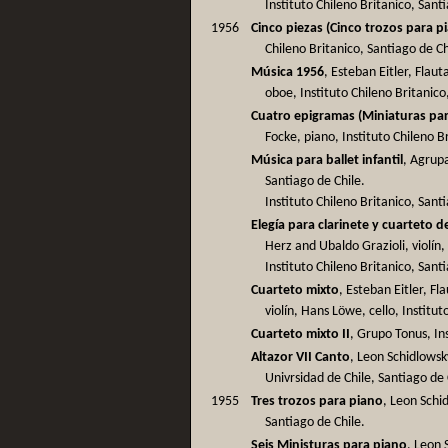
Instituto Chileno Britanico, Sant
1956
Cinco piezas (Cinco trozos para p
Chileno Britanico, Santiago de Ch
Música 1956
, Esteban Eitler, Flau
oboe, Instituto Chileno Britanico
Cuatro epigramas (Miniaturas par
Focke, piano, Instituto Chileno B
Música para ballet infantil
, Agrupa
Santiago de Chile.
Instituto Chileno Britanico, Sant
Elegía para clarinete y cuarteto 
Herz and Ubaldo Grazioli, violín,
Instituto Chileno Britanico, Sant
Cuarteto mixto
, Esteban Eitler, F
violín, Hans Löwe, cello, Institut
Cuarteto mixto II
, Grupo Tonus, Ins
Altazor VII Canto
, Leon Schidlowsk
Univrsidad de Chile, Santiago de 
1955
Tres trozos para piano
, Leon Schid
Santiago de Chile.
Seis Ministuras para piano
, Leon 