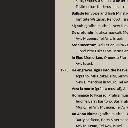
Shilo, Orquesta Sinfónica de Jeru
Testimonium III, Jerusalem, Israe
Ballade for voice and Irish Minstr
Institute Weizman, Rehovot, Isra
Signals
(gráfica musical), New Dime
De profundis
(gráfica musical), M
Aviv Museum, Tel Aviv, Israel.
Monumentum
, Adi Etzion, Mira Z
, Conductor Lukas Foss, Jerusalem
In Eius Memoriam
, Orquesta Filar
Aviv Israel.
1973
He engraves signs into the heave
soprano, Mira Zakai, alto, Jerom
New Dimentions in Music, Tel Av
Vera la morte
(gráfica musical), Adi
Hommage to Picasso
(gráfica musi
Jerome Barry barítono, Barry Si
Music, Tel Aviv Museum, Tel Aviv,
An Anna Blume
(gráfica musical), 
Barry barítono, Barry Silverman
Aviv Museum, Tel Aviv, Israel.