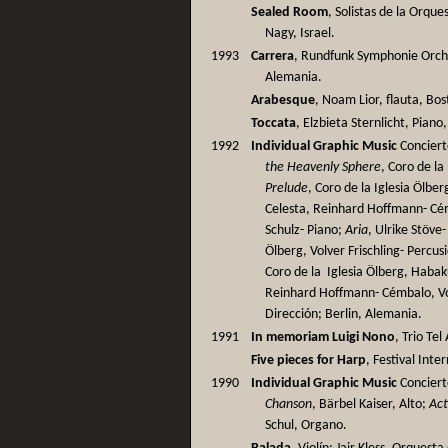
Sealed Room
, Solistas de la Orque
Nagy, Israel.
1993
Carrera
, Rundfunk Symphonie Orches
Alemania.
Arabesque
, Noam Lior, flauta, Bos
Toccata
, Elzbieta Sternlicht, Piano
1992
Individual Graphic Music
Conciert
the Heavenly Sphere
, Coro de la
Prelude
, Coro de la Iglesia Ölb
Celesta, Reinhard Hoffmann- Cém
Schulz- Piano;
Aria
, Ulrike Stöve
Ölberg, Volver Frischling- Percus
Coro de la Iglesia Ölberg, Haba
Reinhard Hoffmann- Cémbalo, Volv
Dirección; Berlin, Alemania.
1991
In memoriam Luigi Nono
, Trio Tel 
Five pieces for Harp
, Festival Inte
1990
Individual Graphic Music
Conciert
Chanson
, Bärbel Kaiser, Alto;
Act
Schul, Organo.