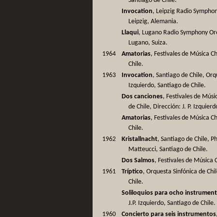
Santiago de Chile.
Invocation
, Leipzig Radio Symphon
Leipzig, Alemania.
Llaqui
, Lugano Radio Symphony Or
Lugano, Suiza.
1964
Amatorias
, Festivales de Música Ch
Chile.
1963
Invocation
, Santiago de Chile, Orqu
Izquierdo, Santiago de Chile.
Dos canciones
, Festivales de Mús
de Chile, Dirección: J. P. Izquier
Amatorias
, Festivales de Música Ch
Chile.
1962
Kristallnacht
, Santiago de Chile, P
Matteucci, Santiago de Chile.
Dos Salmos
, Festivales de Música 
1961
Tríptico
, Orquesta Sinfónica de Chil
Chile.
Soliloquios para ocho instrumen
J.P. Izquierdo, Santiago de Chile.
1960
Concierto para seis instrumentos