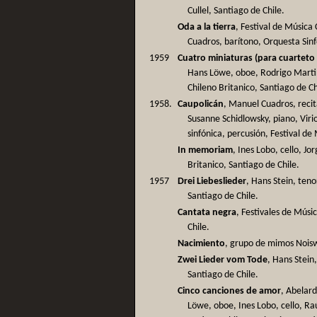
Cullel, Santiago de Chile.
Oda a la tierra
, Festival de Músic
Cuadros, barítono, Orquesta Sinf
1959
Cuatro miniaturas (para cuarteto
Hans Löwe, oboe, Rodrigo Martine
Chileno Britanico, Santiago de Ch
1958.
Caupolicán
, Manuel Cuadros, recit
Susanne Schidlowsky, piano, Viri
sinfónica, percusión, Festival de
In memoriam
, Ines Lobo, cello, Jo
Britanico, Santiago de Chile.
1957
Drei Liebeslieder
, Hans Stein, teno
Santiago de Chile.
Cantata negra
, Festivales de Músi
Chile.
Nacimiento
, grupo de mimos Noisw
Zwei Lieder vom Tode
, Hans Stein
Santiago de Chile.
Cinco canciones de amor
, Abelard
Löwe, oboe, Ines Lobo, cello, Ra