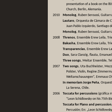
presentation of a book on the 
Church, Berlin, Alemania.
2010
Monolog
, Ruben Seroussi, Guitarra
Lautaro
, Orquesta de Cámara de Ch
Juan Pablo Izquierdo, Santiago d
Monolog
, Ruben Seroussi, Guitar
2008
Threnos
, Ensemble Erew Leila, Trie
Bakasha
, Ensemble Erew Leila, Trie
Transparencias
, Ensemble Erew Lail
Duo
, Sara Clanzig, flauta, Emanuela 
Three songs
, Meitar Ensemble, Tel 
2007
Two songs
, Uta Buchheister, Mez
Polster, Violín, Regine Zimmerma
Weltanschauungen“, Emmaus Chu
In memoriam Jorge Peña
, Orquest
La Serena, Chile.
2006
Toccata for percussions
(gráfica m
“Leon Schidlowsky on his 75th Bi
Toccata for Piano and percussion
Percusión; En: „Leon Schidlowsky