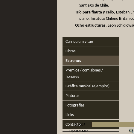
Santiago de Chile.
Trío para flauta y cello
, Esteban Ei
piano, Instituto Chileno Britanic
Ocho estructuras
, Leon Schidlowsk
Curriculum vitae
Obras
Estrenos
Premios / comisiones /
honores
Gráfica musical (ejemplos)
Pinturas
Fotografías
Links
Contacto
©
2026 |
Update: Mar