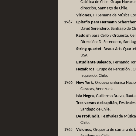
Católica de Chile, Grupo Novaru
dirección, Santiago de Chile.
Visiones
, III Semana de Música Co
1967
Epitafio para Hermann Scherche
David Serendero, Santiago de Ch
Kaddish
para Cello y Orquesta, Cell
Dirección: D. Serendero, Santiag
String quartet
, Beaux Arts Quartet
USA.
Estudiante Baleado
, Fernando Tor
Hexaforos
, Grupo de Percusión , Or
Izquierdo, Chile.
1966
New York
, Orquesa sinfónica Nacio
Caracas, Venezuela.
Isla Negra
, Guillermo Bravo, flauta
Tres versos del capitán
, Festivale
Santiago de Chile.
De Profundis
, Festivales de Música
Chile.
1965
Visiones
, Orquesta de cámara de la