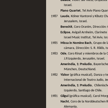
Balada
, Violín: Jair Kless, Orquesta
Israel.
Piano Quartet
, Tel Aviv Piano Quar
1987
Laude
, Kölner Kantorei y Kibutz Ch
Jerusalem, Israel.
Bereshit
, Coro Oranim, Dirección: C
Eclipse
, Avigail Arnheim, Clarinete 
Israel Music Institut, Tel Aviv, Isr
1985
Missa in Nomine Bach
, Grupo de l
cámara, Dirección: S. R. Riklis, Is
1983
Ode
, Coro Rinat y miembros de la O
J.P.Izquierdo, Jerusalén, Israel.
Amerindia, 1: Preludio
, Bayerische
München, Deutschland.
1982
Yizkor
(gráfica musical), Danza y te
Internacional de Teatro Judío, Je
Amerindia, 1: Preludio
, Chilenisc
Izquierdo, Santiago de Chile.
1981
Gilgul
(gráfica musical), Carol Morg
Nacht
, Coro de la Norddeutschen 
Alemania.