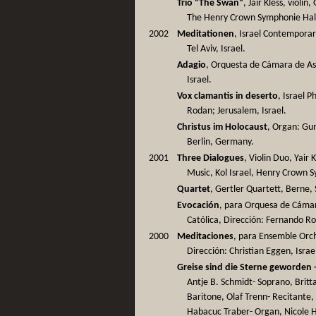
Trio "The Swan"
, Jair Kless, violí
The Henry Crown Symphonie Hall,
2002
Meditationen
, Israel Contemporar
Tel Aviv, Israel.
Adagio
, Orquesta de Cámara de Ash
Israel.
Vox clamantis in deserto
, Israel 
Rodan; Jerusalem, Israel.
Christus im Holocaust
, Organ: Gun
Berlin, Germany.
2001
Three Dialogues
, Violin Duo, Yair 
Music, Kol Israel, Henry Crown S
Quartet
, Gertler Quartett, Berne,
Evocación
, para Orquesa de Cámar
Católica, Dirección: Fernando Ro
2000
Meditaciones
, para Ensemble Orch
Dirección: Christian Eggen, Israe
Greise sind die Sterne geworden 
Antje B. Schmidt- Soprano, Brit
Baritone, Olaf Trenn- Recitante,
Habacuc Traber- Organ, Nicole 