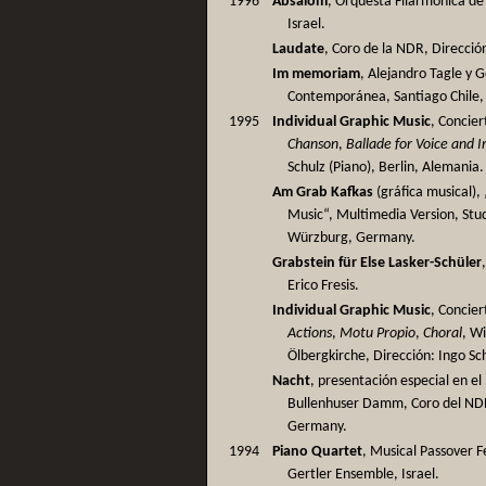
1996
Absalom
, Orquesta Filarmónica de 
Israel.
Laudate
, Coro de la NDR, Direcci
Im memoriam
, Alejandro Tagle y 
Contemporánea, Santiago Chile, 
1995
Individual Graphic Music
, Concier
Chanson
,
Ballade for Voice and I
Schulz (Piano), Berlin, Alemania.
Am Grab Kafkas
(gráfica musical),
Music“, Multimedia Version, Stu
Würzburg, Germany.
Grabstein für Else Lasker-Schüler
Erico Fresis.
Individual Graphic Music
, Concier
Actions
,
Motu Propio
,
Choral
, W
Ölbergkirche, Dirección: Ingo Sc
Nacht
, presentación especial en el
Bullenhuser Damm, Coro del ND
Germany.
1994
Piano Quartet
, Musical Passover F
Gertler Ensemble, Israel.