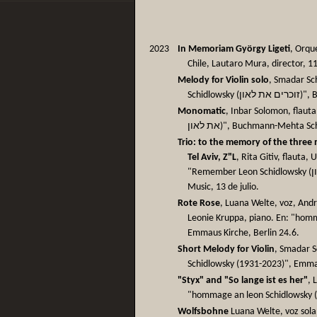
2023
In Memoriam György Ligeti
, Orqu
Chile, Lautaro Mura, director, 1
Melody for Violin solo
, Smadar Sc
Schidl
Monomatic
, Inbar Solomon, flauta.
את לאון)", Buchmann-Mehta S
Trio: to the memory of the three 
Tel Aviv, Z"L
, Rita Gitiv, flauta,
"Remember Leon Schidlowsky (זוכרים את לאון)", Buchmann-Mehta School of
Music, 13 de julio.
Rote Rose
, Luana Welte, voz, Andr
Leonie Kruppa, piano. En: "hom
Emmaus Kirche, Berlin 24.6.
Short Melody for Violin
, Smadar S
Schidlowsky (1931-2023)", Emmau
"Styx" and "So lange ist es her"
, 
"hommage an leon Schidlowsky (
Wolfsbohne
Luana Welte, voz sola