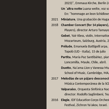
2023)", Emmaus Kirche, Berlin 2
Un ´altra notte
Luana welte, voz so
En: "hommage an leon Schidlows
2021
Miniature
, Una grabación de Hagai
2018
Chamber Concert (for 14 players),
Players), director Arturo Tamayo
Gebet
, Yair Kless, violín, Intern
Mozarteum, Salzburg, Austria, 21
Prélude
, Emanuela Battigelli arpa, 
Topolò (UD - Italia), 15 de julio
Partita
, María Paz Santibáñez, pian
Loncomilla, Maule, Chile, abril.
Duetto
, Na'ama Lion y Vanessa Mu
School of Music, Cambridge, MA,
2017
Melodías de un pájaro desconoc
Música Contemporánea de la SCD,
Valparaíso
, Orquesta Sinfónica Nac
director: Rodolfo Saglimbeni, Te
2016
Elegie
, IDF Education Corps Orchestr
Festival, Zichron Ya’akov, Israel.