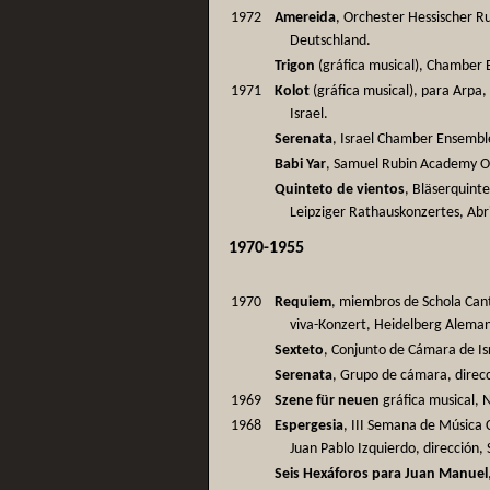
1972
Amereida
, Orchester Hessischer Ru
Deutschland.
Trigon
(gráfica musical), Chamber E
1971
Kolot
(gráfica musical), para Arpa,
Israel.
Serenata
, Israel Chamber Ensemble
Babi Yar
, Samuel Rubin Academy Orch
Quinteto de vientos
, Bläserquinte
Leipziger Rathauskonzertes, Abri
1970-1955
1970
Requiem
, miembros de Schola Cant
viva-Konzert, Heidelberg Aleman
Sexteto
, Conjunto de Cámara de Isr
Serenata
, Grupo de cámara, direcc
1969
Szene für neuen
gráfica musical, N
1968
Espergesia
, III Semana de Música 
Juan Pablo Izquierdo, dirección, 
Seis Hexáforos para Juan Manuel