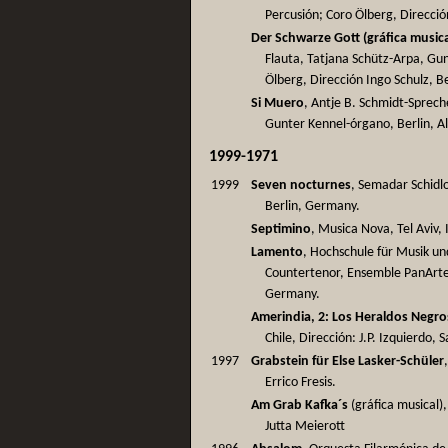
Percusión; Coro Ölberg, Direcció
Der Schwarze Gott (gráfica musica
Flauta, Tatjana Schütz-Arpa, Gu
Ölberg, Dirección Ingo Schulz, B
Si Muero
, Antje B. Schmidt-Sprech
Gunter Kennel-órgano, Berlin, A
1999-1971
1999
Seven nocturnes
, Semadar Schidlo
Berlin, Germany.
Septimino
, Musica Nova, Tel Aviv, 
Lamento
, Hochschule für Musik un
Countertenor, Ensemble PanArte,
Germany.
Amerindia, 2: Los Heraldos Negro
Chile, Dirección: J.P. Izquierdo, 
1997
Grabstein für Else Lasker-Schüler
Errico Fresis.
Am Grab Kafka´s
(gráfica musical
Jutta Meierott