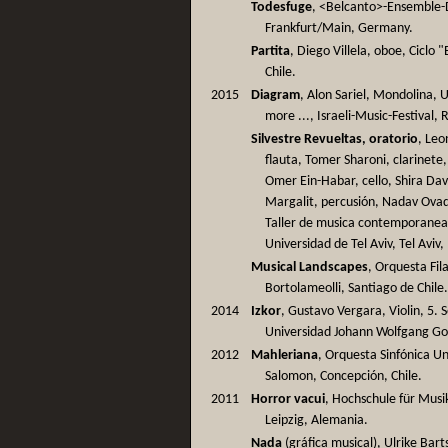
Todesfuge
, <Belcanto>-Ensemble-
Frankfurt/Main, Germany.
Partita
, Diego Villela, oboe, Ciclo
Chile.
2015
Diagram
, Alon Sariel, Mondolina, 
more ..., Israeli-Music-Festival, 
Silvestre Revueltas, oratorio
, Leo
flauta, Tomer Sharoni, clarinete
Omer Ein-Habar, cello, Shira Dav
Margalit, percusión, Nadav Ovadi
Taller de musica contemporane
Universidad de Tel Aviv, Tel Aviv, 
Musical Landscapes
, Orquesta Fil
Bortolameolli, Santiago de Chile
2014
Izkor
, Gustavo Vergara, Violin, 5
Universidad Johann Wolfgang Go
2012
Mahleriana
, Orquesta Sinfónica U
Salomon, Concepción, Chile.
2011
Horror vacui
, Hochschule für Musi
Leipzig, Alemania.
Nada
(gráfica musical), Ulrike Bar