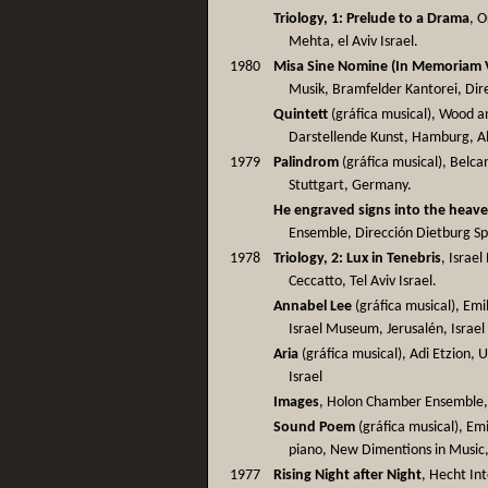
Triology, 1: Prelude to a Drama
, O
Mehta, el Aviv Israel.
1980
Misa Sine Nomine (In Memoriam V
Musik, Bramfelder Kantorei, Dir
Quintett
(gráfica musical), Wood 
Darstellende Kunst, Hamburg, A
1979
Palindrom
(gráfica musical), Belca
Stuttgart, Germany.
He engraved signs into the heav
Ensemble, Dirección Dietburg Sp
1978
Triology, 2: Lux in Tenebris
, Israe
Ceccatto, Tel Aviv Israel.
Annabel Lee
(gráfica musical), Em
Israel Museum, Jerusalén, Israel
Aria
(gráfica musical), Adi Etzion, Un
Israel
Images
, Holon Chamber Ensemble, d
Sound Poem
(gráfica musical), Em
piano, New Dimentions in Music,
1977
Rising Night after Night
, Hecht Int