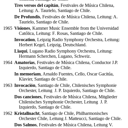
Tres versos del capitán
, Festivales de Música Chilena,
Leitung: A. Taurielo, Santiago de Chile.
De Profundis
, Festivales de Música Chilena, Leitung: A.
Taurielo, Santiago de Chile.
1965
Visiones
, Kammer Music Ensemble from the Universidad
Católica, Leitung: F. Rosas, Santiago de Chile.
Invocation
, Leipzig Radio Symphony Orchestra, Leitung:
Herbert Kegel, Leipzig, Deutschland.
Llaqui
, Lugano Radio Symphony Orchestra, Leitung:
Hermann Scherchen, Lugano, Schweiz.
1964
Amatorias
, Festivales de Música Chilena, Conductor J.P.
Izquierdo, Santiago de Chile.
In memoriam
, Arnaldo Fuentes, Cello, Oscar Gacitúa,
Klavier, Santiago de Chile.
1963
Invocación
, Santiago de Chile, Chilenisches Symphonie
Orchester, Leitung J. P. Izquierdo, Santiago de Chile.
Dos canciones
, Festivales de Música Chilena, Mitglieder
Chilenisches Symphonie Orchester, Leitung J. P.
Izquierdo, Santiago de Chile.
1962
Kristallnacht
, Santiago de Chile, Philharmonisches
Orchester Chile, Leitung J. Matteucci, Santiago de Chile.
Dos Salmos
, Festivales de Música Chilena, Leitung V.