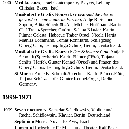
2000
Meditaciones
, Israel Contemporary Players, Leitung
Christian Eggen, Isrel.
Musikalische Grafik Konzert
:
Greise sind die Sterne
geworden - eine moderne Passion
, Antje B. Schmidt-
Sopran, Britta Süberkrüb-Alt, Michael Hoffmann-Bariton,
Olaf Trenn-Sprecher, Gudrun Schlag Klavier, Katrin
Plümer Celesta, Habacuc Traber Orgel, Nicole Hartig,
Mathias Lochmann, Tomas Rönnfarth, Schlagzeug
Ölberg-Chor, Leitung Ingo Schulz, Berlin, Deutschland.
Musikalische Grafik Konzert
:
Der Schwarze Gott
, Antje B.
Schmidt (Sprecherin), Katrin Plümer (Flöte), Tatjana
Schütz (Harfe), Gunter Kennel (Orgel) und Frauen des
Ölberg-Chors, Leitung Ingo Schulz, Berlin, Deutschland.
Si Muero
, Antje B. Schmidt-Sprecher, Katrin Plümer-Flöte,
Tatjana Schütz-Harfe, Gunter Kennel-Orgel, Berlin,
Germany.
1999-1971
1999
Seven nocturnes
, Semadar Schidlowsky, Violine und
Rachel Schidlowsky, Klavier, Berlin, Deutschland.
Septimino
Musica Nova, Tel Aviv, Israel.
Lamento
Hochschule für Musik und Theater, Ralf Peter,