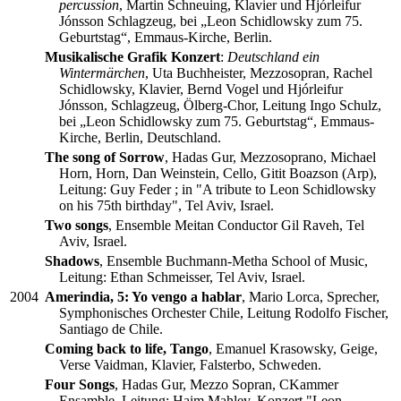
percussion
, Martin Schneuing, Klavier und Hjórleifur
Jónsson Schlagzeug, bei „Leon Schidlowsky zum 75.
Geburtstag“, Emmaus-Kirche, Berlin.
Musikalische Grafik Konzert
:
Deutschland ein
Wintermärchen
, Uta Buchheister, Mezzosopran, Rachel
Schidlowsky, Klavier, Bernd Vogel und Hjórleifur
Jónsson, Schlagzeug, Ölberg-Chor, Leitung Ingo Schulz,
bei „Leon Schidlowsky zum 75. Geburtstag“, Emmaus-
Kirche, Berlin, Deutschland.
The song of Sorrow
, Hadas Gur, Mezzosoprano, Michael
Horn, Horn, Dan Weinstein, Cello, Gitit Boazson (Arp),
Leitung: Guy Feder ; in "A tribute to Leon Schidlowsky
on his 75th birthday", Tel Aviv, Israel.
Two songs
, Ensemble Meitan Conductor Gil Raveh, Tel
Aviv, Israel.
Shadows
, Ensemble Buchmann-Metha School of Music,
Leitung: Ethan Schmeisser, Tel Aviv, Israel.
2004
Amerindia, 5: Yo vengo a hablar
, Mario Lorca, Sprecher,
Symphonisches Orchester Chile, Leitung Rodolfo Fischer,
Santiago de Chile.
Coming back to life, Tango
, Emanuel Krasowsky, Geige,
Verse Vaidman, Klavier, Falsterbo, Schweden.
Four Songs
, Hadas Gur, Mezzo Sopran, CKammer
Ensamble, Leitung: Haim Mahlev, Konzert "Leon