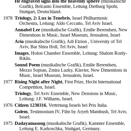
He engraved signs into the heavenly sphere
(musikalische
Grafik), Belcanto Ensemble, Leitung Dietburg Spohr,
Stuttgart, Deutschland.
1978
Triology, 2: Lux in Tenebris
, Israel Philharmonic
Orchestra, Leitung: Aldo Ceccatto, Tel Aviv Israel.
Annabel Lee
(musikalische Grafik), Emilie Berendsen, New
Dimentions in Music, Israel Museum, Jerusalem, Israel
Aria
(musikalische Grafik), Adi Etzion , University of Tel
Aviv, Bar Shira Holl, Tel Aviv, Israel
Images
, Holon Chamber Ensemble, Leitung: Shalom Ronly-
Riklis.
Sound Poem
(musikalische Grafik), Emilie Berendsen,
Mezzo Sopran, Zmira Luzky, Klavier, New Dimentions in
Music, Israel Museum, Jerusalem, Israel.
1977
Rising Night after Night
, First Prize, Hecht International
Competition, Israel.
Triology
, Tel Aviv Ensemble, New Densions in Music,
Leitung: J.F. Williams, Israel.
1976
Citizen 1230316
, Vertretung Israels bei Prix Italia.
Golem
, Testimonium IV, Film by Aryeh Mambush, Tel Aviv,
Israel.
1975
Dadayamasong
(musikalische Grafik), Kammer Ensemble,
Leitung E. Karkoschka, Stuttgart, Germany.