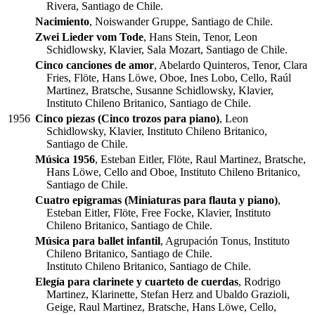
Rivera, Santiago de Chile.
Nacimiento
, Noiswander Gruppe, Santiago de Chile.
Zwei Lieder vom Tode
, Hans Stein, Tenor, Leon
Schidlowsky, Klavier, Sala Mozart, Santiago de Chile.
Cinco canciones de amor
, Abelardo Quinteros, Tenor, Clara
Fries, Flöte, Hans Löwe, Oboe, Ines Lobo, Cello, Raúl
Martinez, Bratsche, Susanne Schidlowsky, Klavier,
Instituto Chileno Britanico, Santiago de Chile.
1956
Cinco piezas (Cinco trozos para piano)
, Leon
Schidlowsky, Klavier, Instituto Chileno Britanico,
Santiago de Chile.
Música 1956
, Esteban Eitler, Flöte, Raul Martinez, Bratsche,
Hans Löwe, Cello and Oboe, Instituto Chileno Britanico,
Santiago de Chile.
Cuatro epigramas (Miniaturas para flauta y piano)
,
Esteban Eitler, Flöte, Free Focke, Klavier, Instituto
Chileno Britanico, Santiago de Chile.
Música para ballet infantil
, Agrupación Tonus, Instituto
Chileno Britanico, Santiago de Chile.
Instituto Chileno Britanico, Santiago de Chile.
Elegía para clarinete y cuarteto de cuerdas
, Rodrigo
Martinez, Klarinette, Stefan Herz and Ubaldo Grazioli,
Geige, Raul Martinez, Bratsche, Hans Löwe, Cello,