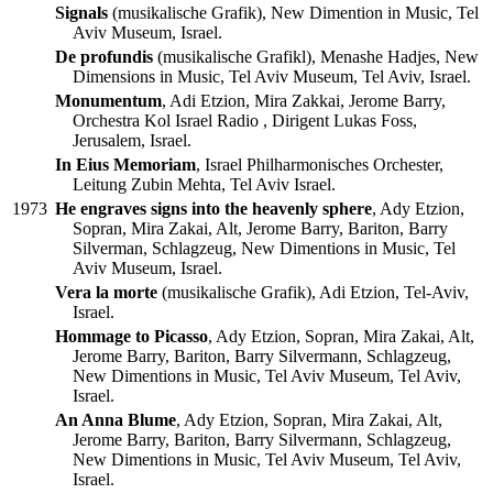
Signals
(musikalische Grafik), New Dimention in Music, Tel
Aviv Museum, Israel.
De profundis
(musikalische Grafikl), Menashe Hadjes, New
Dimensions in Music, Tel Aviv Museum, Tel Aviv, Israel.
Monumentum
, Adi Etzion, Mira Zakkai, Jerome Barry,
Orchestra Kol Israel Radio , Dirigent Lukas Foss,
Jerusalem, Israel.
In Eius Memoriam
, Israel Philharmonisches Orchester,
Leitung Zubin Mehta, Tel Aviv Israel.
1973
He engraves signs into the heavenly sphere
, Ady Etzion,
Sopran, Mira Zakai, Alt, Jerome Barry, Bariton, Barry
Silverman, Schlagzeug, New Dimentions in Music, Tel
Aviv Museum, Israel.
Vera la morte
(musikalische Grafik), Adi Etzion, Tel-Aviv,
Israel.
Hommage to Picasso
, Ady Etzion, Sopran, Mira Zakai, Alt,
Jerome Barry, Bariton, Barry Silvermann, Schlagzeug,
New Dimentions in Music, Tel Aviv Museum, Tel Aviv,
Israel.
An Anna Blume
, Ady Etzion, Sopran, Mira Zakai, Alt,
Jerome Barry, Bariton, Barry Silvermann, Schlagzeug,
New Dimentions in Music, Tel Aviv Museum, Tel Aviv,
Israel.