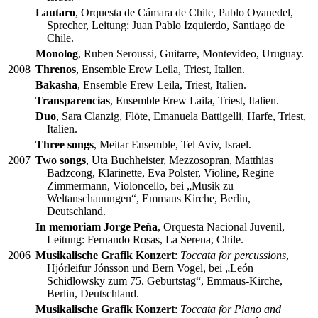
Lautaro
, Orquesta de Cámara de Chile, Pablo Oyanedel,
Sprecher, Leitung: Juan Pablo Izquierdo, Santiago de
Chile.
Monolog
, Ruben Seroussi, Guitarre, Montevideo, Uruguay.
2008
Threnos
, Ensemble Erew Leila, Triest, Italien.
Bakasha
, Ensemble Erew Leila, Triest, Italien.
Transparencias
, Ensemble Erew Laila, Triest, Italien.
Duo
, Sara Clanzig, Flöte, Emanuela Battigelli, Harfe, Triest,
Italien.
Three songs
, Meitar Ensemble, Tel Aviv, Israel.
2007
Two songs
, Uta Buchheister, Mezzosopran, Matthias
Badzcong, Klarinette, Eva Polster, Violine, Regine
Zimmermann, Violoncello, bei „Musik zu
Weltanschauungen“, Emmaus Kirche, Berlin,
Deutschland.
In memoriam Jorge Peña
, Orquesta Nacional Juvenil,
Leitung: Fernando Rosas, La Serena, Chile.
2006
Musikalische Grafik Konzert
:
Toccata for percussions
,
Hjórleifur Jónsson und Bern Vogel, bei „León
Schidlowsky zum 75. Geburtstag“, Emmaus-Kirche,
Berlin, Deutschland.
Musikalische Grafik Konzert
:
Toccata for Piano and