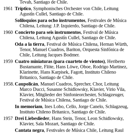
Tevah, Santiago de Chile.
1961
Tríptico
, Symphonisches Orchester von Chile, Leitung
Agustín Cullel, Santiago de Chile.
Soliloquios para ocho instrumentos
, Festivales de Música
Chilena, Leitung: J.P. Izquierdo, Santiago de Chile.
1960
Concierto para seis instrumentos
, Festival de Música
Chilena, Leitung Agustín Cullel, Santiago de Chile.
Oda a la tierra
, Festival de Música Chilena, Hernan Würth,
Tenor, Manuel Cuadros, Bariton, Orquesta Sinfónica de
Chile, Leitung Jacques Bodmer.
1959
Cuatro miniaturas (para cuarteto de vientos)
, Heriberto
Bustamante, Flöte, Hans Löwe, Oboe, Rodrigo Martinez,
Klarinette, Hans Karpisek, Fagott, Instituto Chileno
Britanico, Santiago de Chile.
1958.
Caupolicán
, Manuel Cuadros, Sprecher, Chor, Leitung
Marco Ducci, Susanne Schidlowsky, Klavier, Virio Vila,
Klavier, Mitglieder der Sinfonieorchester, Schlagzeuger,
Festival de Música Chilena, Santiago de Chile.
In memoriam
, Ines Lobo, Cello, Jorge Canelo, Schlagzeug,
Instituto Chileno Britanico, Santiago de Chile.
1957
Drei Liebeslieder
, Hans Stein, Tenor, Leon Schidlowsky,
Klavier, Sala Mozart, Santiago de Chile.
Cantata negra
, Festivales de Música Chile, Leitung Raul