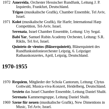
1972
Amereida
, Orchester Hessischer Rundfunk, Leitung J. P.
Izquierdo, Frankfurt, Deutschland.
Trigon
(musikalische Grafik), Chamber Ensemble, Tel Aviv,
Israel.
1971
Kolot
(musikalische Grafik), für Harfe; International Harp
Competition, Tel-Aviv, Israel.
Serenata
, Israel Chamber Ensemble, Leitung: Ury Segal.
Babi Yar
, Samuel Rubin Academy Orchester, Leitung: S.R.
Riklis, Tel Avi, Israel.
Quinteto de vientos (Bläserquintett)
, Bläserquintett des
Rundfunksinfonieorchester Leipzig, 6. Leipziger
Rathauskonzertes, April, Leipzig, Deutschland.
1970-1955
1970
Requiem
, Mitglieder der Schola Cantorum, Leitung: Clytus
Gottwald, Musica-viva-Konzert, Heidelberg, Deutschland.
Sexteto
das Israel Chamber Ensemble, Leitung Daniel Shalit.
Serenata
Kammerngruppe, Leitung Daniel Shalit.
1969
Szene für neuen
(musikalische Grafik), New Dimentions in
Music, Tel Aviv, Israel.