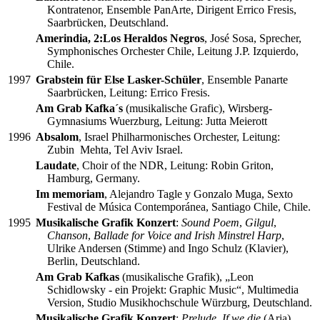
Kontratenor, Ensemble PanArte, Dirigent Errico Fresis,
Saarbrücken, Deutschland.
Amerindia, 2:Los Heraldos Negros
, José Sosa, Sprecher,
Symphonisches Orchester Chile, Leitung J.P. Izquierdo,
Chile.
1997
Grabstein für Else Lasker-Schüler
, Ensemble Panarte
Saarbrücken, Leitung: Errico Fresis.
Am Grab Kafka´s
(musikalische Grafic), Wirsberg-
Gymnasiums Wuerzburg, Leitung: Jutta Meierott
1996
Absalom
, Israel Philharmonisches Orchester, Leitung:
Zubin Mehta, Tel Aviv Israel.
Laudate
, Choir of the NDR, Leitung: Robin Griton,
Hamburg, Germany.
Im memoriam
, Alejandro Tagle y Gonzalo Muga, Sexto
Festival de Música Contemporánea, Santiago Chile, Chile.
1995
Musikalische Grafik Konzert
:
Sound Poem
,
Gilgul
,
Chanson
,
Ballade for Voice and Irish Minstrel Harp
,
Ulrike Andersen (Stimme) and Ingo Schulz (Klavier),
Berlin, Deutschland.
Am Grab Kafkas
(musikalische Grafik), „Leon
Schidlowsky - ein Projekt: Graphic Music“, Multimedia
Version, Studio Musikhochschule Würzburg, Deutschland.
Musikalische Grafik Konzert
:
Prelude
,
If we die
(Aria),