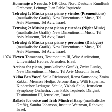
Homenaje a Neruda
, NDR Chor, Nord Deutsche Rundfunk
Orchestre, Leitung: Juan Pablo Izquierdo.
Tetralog 1: Música para piano y vientos (Premonitions)
(musikalische Grafik), New Dimentions in Music, Tel
Aviv Museum, Tel Aviv, Israel.
Tetralog 2: Música para piano y cuerdas (Night Music)
(musikalische Grafik), New Dimentions in Music, Tel
Aviv Museum, Tel Aviv, Israel.
Tetralog 3: Música para piano y percusión (Dialogue)
(musikalische Grafik), New Dimentions in Music, Tel
Aviv Museum, Tel Aviv, Israel.
1974
Eleven Tomstones
, Testimonium III, Wise Auditorium,
Universidad Hebrea, Jerusalén, Israel.
Actions for piano
, (musikalische Grafik), Zmira Lutsky,
New Dimentions in Music, Tel Aviv Museum, Israel.
Akiba Ben Yosef
, Stella Richmond, Rema Samsonov, Zmira
Zakkai, Menasse Hedjas, Jerome Barry, Willi Haparnas,
Kinderchor Ledugma Schule, Yizhak Shilo, Jerusalem
Symphony Orchestra, Juan Pablo Izquierdo Dirigent,
Testimonium III, Jerusalem, Israel.
Ballade for voice and Irish Minstrel Harp
(musikalische
Grafik), Sandra Johanson, Institute Weizman, Rehovot,
Israel.