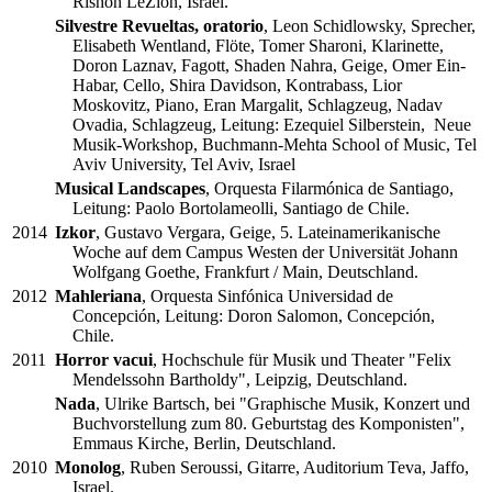
Rishon LeZion, Israel.
Silvestre Revueltas, oratorio
, Leon Schidlowsky, Sprecher,
Elisabeth Wentland, Flöte, Tomer Sharoni, Klarinette,
Doron Laznav, Fagott, Shaden Nahra, Geige, Omer Ein-
Habar, Cello, Shira Davidson, Kontrabass, Lior
Moskovitz, Piano, Eran Margalit, Schlagzeug, Nadav
Ovadia, Schlagzeug, Leitung: Ezequiel Silberstein, Neue
Musik-Workshop, Buchmann-Mehta School of Music, Tel
Aviv University, Tel Aviv, Israel
Musical Landscapes
, Orquesta Filarmónica de Santiago,
Leitung: Paolo Bortolameolli, Santiago de Chile.
2014
Izkor
, Gustavo Vergara, Geige, 5. Lateinamerikanische
Woche auf dem Campus Westen der Universität Johann
Wolfgang Goethe, Frankfurt / Main, Deutschland.
2012
Mahleriana
, Orquesta Sinfónica Universidad de
Concepción, Leitung: Doron Salomon, Concepción,
Chile.
2011
Horror vacui
, Hochschule für Musik und Theater "Felix
Mendelssohn Bartholdy", Leipzig, Deutschland.
Nada
, Ulrike Bartsch, bei "Graphische Musik, Konzert und
Buchvorstellung zum 80. Geburtstag des Komponisten",
Emmaus Kirche, Berlin, Deutschland.
2010
Monolog
, Ruben Seroussi, Gitarre, Auditorium Teva, Jaffo,
Israel.