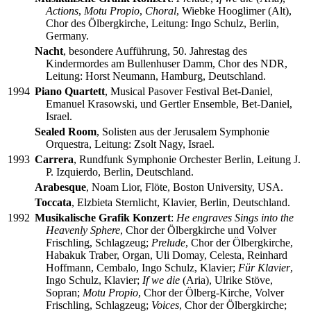
Actions
,
Motu Propio
,
Choral
, Wiebke Hooglimer (Alt),
Chor des Ölbergkirche, Leitung: Ingo Schulz, Berlin,
Germany.
Nacht
, besondere Aufführung, 50. Jahrestag des
Kindermordes am Bullenhuser Damm, Chor des NDR,
Leitung: Horst Neumann, Hamburg, Deutschland.
1994
Piano Quartett
, Musical Pasover Festival Bet-Daniel,
Emanuel Krasowski, und Gertler Ensemble, Bet-Daniel,
Israel.
Sealed Room
, Solisten aus der Jerusalem Symphonie
Orquestra, Leitung: Zsolt Nagy, Israel.
1993
Carrera
, Rundfunk Symphonie Orchester Berlin, Leitung J.
P. Izquierdo, Berlin, Deutschland.
Arabesque
, Noam Lior, Flöte, Boston University, USA.
Toccata
, Elzbieta Sternlicht, Klavier, Berlin, Deutschland.
1992
Musikalische Grafik Konzert
:
He engraves Sings into the
Heavenly Sphere
, Chor der Ölbergkirche und Volver
Frischling, Schlagzeug;
Prelude
, Chor der Ölbergkirche,
Habakuk Traber, Organ, Uli Domay, Celesta, Reinhard
Hoffmann, Cembalo, Ingo Schulz, Klavier;
Für Klavier
,
Ingo Schulz, Klavier;
If we die
(Aria), Ulrike Stöve,
Sopran;
Motu Propio
, Chor der Ölberg-Kirche, Volver
Frischling, Schlagzeug;
Voices
, Chor der Ölbergkirche;