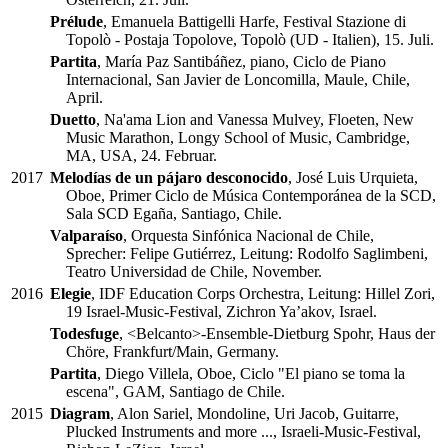
Prélude
, Emanuela Battigelli Harfe, Festival Stazione di
Topolò - Postaja Topolove, Topolò (UD - Italien), 15. Juli.
Partita
, María Paz Santibáñez, piano, Ciclo de Piano
Internacional, San Javier de Loncomilla, Maule, Chile,
April.
Duetto
, Na'ama Lion and Vanessa Mulvey, Floeten, New
Music Marathon, Longy School of Music, Cambridge,
MA, USA, 24. Februar.
2017
Melodías de un pájaro desconocido
, José Luis Urquieta,
Oboe, Primer Ciclo de Música Contemporánea de la SCD,
Sala SCD Egaña, Santiago, Chile.
Valparaíso
, Orquesta Sinfónica Nacional de Chile,
Sprecher: Felipe Gutiérrez, Leitung: Rodolfo Saglimbeni,
Teatro Universidad de Chile, November.
2016
Elegie
, IDF Education Corps Orchestra, Leitung: Hillel Zori,
19 Israel-Music-Festival, Zichron Ya’akov, Israel.
Todesfuge
, <Belcanto>-Ensemble-Dietburg Spohr, Haus der
Chöre, Frankfurt/Main, Germany.
Partita
, Diego Villela, Oboe, Ciclo "El piano se toma la
escena", GAM, Santiago de Chile.
2015
Diagram
, Alon Sariel, Mondoline, Uri Jacob, Guitarre,
Plucked Instruments and more ..., Israeli-Music-Festival,