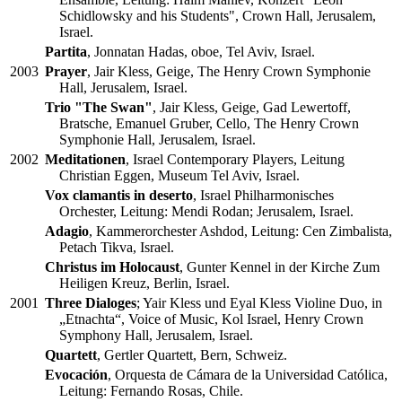
Schidlowsky and his Students", Crown Hall, Jerusalem,
Israel.
Partita
, Jonnatan Hadas, oboe, Tel Aviv, Israel.
2003
Prayer
, Jair Kless, Geige, The Henry Crown Symphonie
Hall, Jerusalem, Israel.
Trio "The Swan"
, Jair Kless, Geige, Gad Lewertoff,
Bratsche, Emanuel Gruber, Cello, The Henry Crown
Symphonie Hall, Jerusalem, Israel.
2002
Meditationen
, Israel Contemporary Players, Leitung
Christian Eggen, Museum Tel Aviv, Israel.
Vox clamantis in deserto
, Israel Philharmonisches
Orchester, Leitung: Mendi Rodan; Jerusalem, Israel.
Adagio
, Kammerorchester Ashdod, Leitung: Cen Zimbalista,
Petach Tikva, Israel.
Christus im Holocaust
, Gunter Kennel in der Kirche Zum
Heiligen Kreuz, Berlin, Israel.
2001
Three Dialoges
; Yair Kless und Eyal Kless Violine Duo, in
„Etnachta“, Voice of Music, Kol Israel, Henry Crown
Symphony Hall, Jerusalem, Israel.
Quartett
, Gertler Quartett, Bern, Schweiz.
Evocación
, Orquesta de Cámara de la Universidad Católica,
Leitung: Fernando Rosas, Chile.