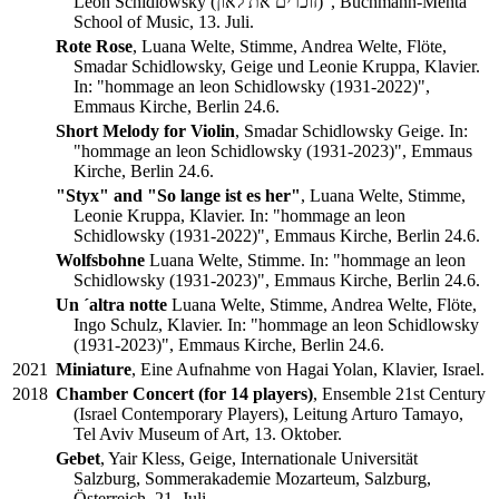
Leon Schidlowsky (זוכרים את לאון)", Buchmann-Mehta
School of Music, 13. Juli.
Rote Rose
, Luana Welte, Stimme, Andrea Welte, Flöte,
Smadar Schidlowsky, Geige und Leonie Kruppa, Klavier.
In: "hommage an leon Schidlowsky (1931-2022)",
Emmaus Kirche, Berlin 24.6.
Short Melody for Violin
, Smadar Schidlowsky Geige. In:
"hommage an leon Schidlowsky (1931-2023)", Emmaus
Kirche, Berlin 24.6.
"Styx" and "So lange ist es her"
, Luana Welte, Stimme,
Leonie Kruppa, Klavier. In: "hommage an leon
Schidlowsky (1931-2022)", Emmaus Kirche, Berlin 24.6.
Wolfsbohne
Luana Welte, Stimme. In: "hommage an leon
Schidlowsky (1931-2023)", Emmaus Kirche, Berlin 24.6.
Un ´altra notte
Luana Welte, Stimme, Andrea Welte, Flöte,
Ingo Schulz, Klavier. In: "hommage an leon Schidlowsky
(1931-2023)", Emmaus Kirche, Berlin 24.6.
2021
Miniature
, Eine Aufnahme von Hagai Yolan, Klavier, Israel.
2018
Chamber Concert (for 14 players)
, Ensemble 21st Century
(Israel Contemporary Players), Leitung Arturo Tamayo,
Tel Aviv Museum of Art, 13. Oktober.
Gebet
, Yair Kless, Geige, Internationale Universität
Salzburg, Sommerakademie Mozarteum, Salzburg,
Österreich, 21. Juli.