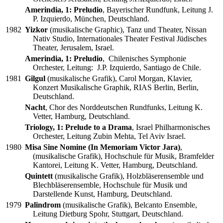
Amerindia, 1: Preludio
, Bayerischer Rundfunk, Leitung J.
P. Izquierdo, München, Deutschland.
1982
Yizkor
(musikalische Graphic), Tanz und Theater, Nissan
Nativ Studio, Internationales Theater Festival Jüdisches
Theater, Jerusalem, Israel.
Amerindia, 1: Preludio
, Chilenisches Symphonie
Orchester, Leitung: J.P. Izquierdo, Santiago de Chile.
1981
Gilgul
(musikalische Grafik), Carol Morgan, Klavier,
Konzert Musikalische Graphik, RIAS Berlin, Berlin,
Deutschland.
Nacht
, Chor des Norddeutschen Rundfunks, Leitung K.
Vetter, Hamburg, Deutschland.
Triology, 1: Prelude to a Drama
, Israel Philharmonisches
Orchester, Leitung Zubin Mehta, Tel Aviv Israel.
1980
Misa Sine Nomine (In Memoriam Victor Jara)
,
(musikalische Grafik), Hochschule für Musik, Bramfelder
Kantorei, Leitung K. Vetter, Hamburg, Deutschland.
Quintett
(musikalische Grafik), Holzbläserensemble und
Blechbläserensemble, Hochschule für Musik und
Darstellende Kunst, Hamburg, Deutschland.
1979
Palindrom
(musikalische Grafik), Belcanto Ensemble,
Leitung Dietburg Spohr, Stuttgart, Deutschland.