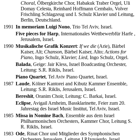
Choral
, Ölbergkirche Chor, Habakuk Traber Orgel, Uli
Domay Celesta, Reinhard Hoffmann Cembalo, Volver
Frischling Schlagzeug und I. Schulz Klavier und Leitung,
Berlin, Deutschland.
1991
In memoriam Luigi Nono
, Trio Tel Aviv, Israel.
Five pieces for Harp
, Internationales Wettbewerbfür Harfe ,
Jerusalem, Israel.
1990
Musikalische Grafik Konzert
:
If we die
(Arie), Bärbel
Kaiser, Alt;
Chanson
, Bärbel Kaiser, Alto;
Actions for
Piano
, Ingo Schulz, Klavier;
Lied
, Ingo Schulz, Orgel.
Balada
, Geige: Jair Kless, Israel Boadcasting Orchester,
Leitung: S.R. Riklis, Israel.
Piano Quartet
, Tel Aviv Piano Quartet, Israel.
1987
Laude
, Kölner Kantorei and Kibutz Kammer Ensemble,
Leitung: S.R. Riklis, Jerusalem, Israel.
Bereshit
, Oranim Choir, Leitung: C. Barkai, Israel.
Eclipse
, Avigail Arnheim, Bassklarinette, Feier zum 20.
Jahrestag des Israel Music Institut, Tel Aviv, Israel.
1985
Missa in Nomine Bach
, Ensemble aus dem Israel
Philharmonischen Orchesters, Kammer Chor, Leitung S.
R. Riklis, Israel.
1983
Ode
, Rinat Chor und Mitglieder des Symphonischen
Orchesters Jerusalem, Leitung J.P.Izquierdo, Israel.