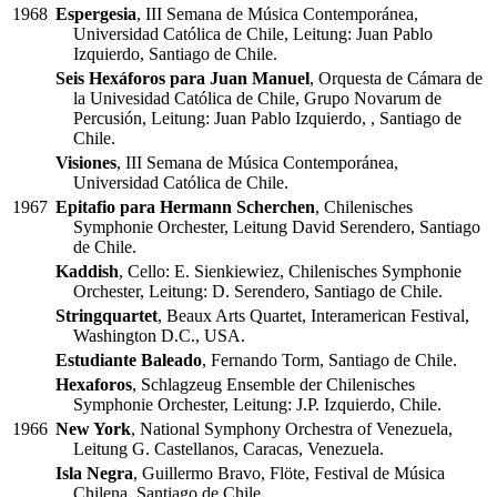
1968
Espergesia
, III Semana de Música Contemporánea,
Universidad Católica de Chile, Leitung: Juan Pablo
Izquierdo, Santiago de Chile.
Seis Hexáforos para Juan Manuel
, Orquesta de Cámara de
la Univesidad Católica de Chile, Grupo Novarum de
Percusión, Leitung: Juan Pablo Izquierdo, , Santiago de
Chile.
Visiones
, III Semana de Música Contemporánea,
Universidad Católica de Chile.
1967
Epitafio para Hermann Scherchen
, Chilenisches
Symphonie Orchester, Leitung David Serendero, Santiago
de Chile.
Kaddish
, Cello: E. Sienkiewiez, Chilenisches Symphonie
Orchester, Leitung: D. Serendero, Santiago de Chile.
Stringquartet
, Beaux Arts Quartet, Interamerican Festival,
Washington D.C., USA.
Estudiante Baleado
, Fernando Torm, Santiago de Chile.
Hexaforos
, Schlagzeug Ensemble der Chilenisches
Symphonie Orchester, Leitung: J.P. Izquierdo, Chile.
1966
New York
, National Symphony Orchestra of Venezuela,
Leitung G. Castellanos, Caracas, Venezuela.
Isla Negra
, Guillermo Bravo, Flöte, Festival de Música
Chilena, Santiago de Chile.