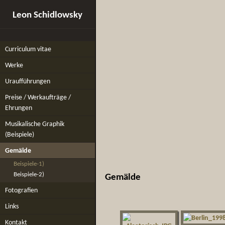
Leon Schidlowsky
Curriculum vitae
Werke
Uraufführungen
Preise / Werkaufträge /
Ehrungen
Musikalische Graphik
(Beispiele)
Gemälde
Beispiele-1)
Beispiele-2)
Gemälde
Fotografien
Links
Kontakt