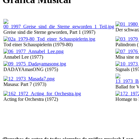
Der schwarz
Greise sind die Sterne geworden, Part 1 (1997)
Tod einer Schauspielerin (1979-80)
Palindrom 
Annabel Lee (1977)
Misa sine n
DADAYAmasONG (1975)
Signals (19
Masasa: Part 7 (1973)
Ballad for 
Acting for Orchestra (1972)
Homage to 