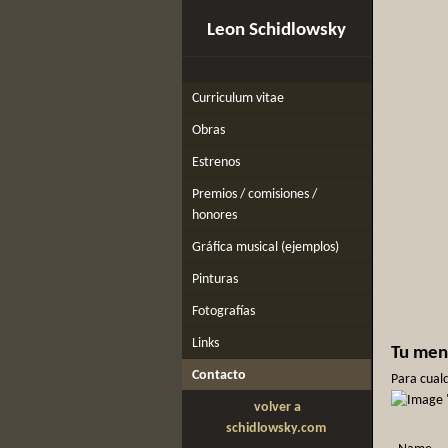
Leon Schidlowsky
Curriculum vitae
Obras
Estrenos
Premios / comisiones /
honores
Gráfica musical (ejemplos)
Pinturas
Fotografías
Links
Tu mens
Contacto
Para cualq
volver a
schidlowsky.com