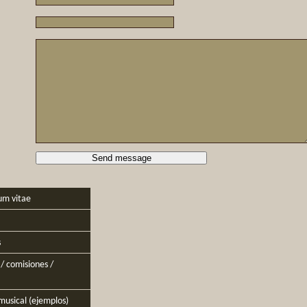
um vitae
s
/ comisiones /
musical (ejemplos)