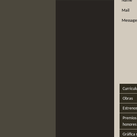
Name
Mail
Message
Curricul
Obras
Estreno
Premios 
honores
Gráfica 