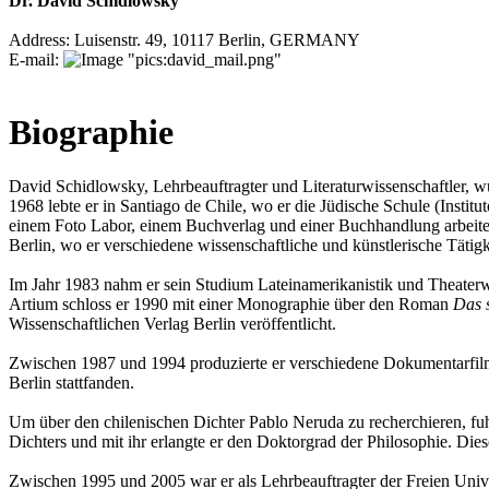
Dr. David Schidlowsky
Address: Luisenstr. 49, 10117 Berlin, GERMANY
E-mail:
Biographie
David Schidlowsky, Lehrbeauftragter und Literaturwissenschaftler, 
1968 lebte er in Santiago de Chile, wo er die Jüdische Schule (Instit
einem Foto Labor, einem Buchverlag und einer Buchhandlung arbeitet
Berlin, wo er verschiedene wissenschaftliche und künstlerische Tätigk
Im Jahr 1983 nahm er sein Studium Lateinamerikanistik und Theaterwis
Artium schloss er 1990 mit einer Monographie über den Roman
Das 
Wissenschaftlichen Verlag Berlin veröffentlicht.
Zwischen 1987 und 1994 produzierte er verschiedene Dokumentarfilme u
Berlin stattfanden.
Um über den chilenischen Dichter Pablo Neruda zu recherchieren, fuh
Dichters und mit ihr erlangte er den Doktorgrad der Philosophie. Die
Zwischen 1995 und 2005 war er als Lehrbeauftragter der Freien Unive