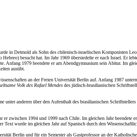
wurde in Detmold als Sohn des chilenisch-israelischen Komponisten Le
uto Hebreo) besucht hat. Im Jahr 1969 übersiedelte er nach Israel. Er l
e. Anfang 1979 beendete er am Abendgymnasium sein Abitur. Im gleich
eiten ausübt.
senschaften an der Freien Universität Berlin auf. Anfang 1987 unterna
seltsame Volk des Rafael Mendes
des jüdisch-brasilianischen Schriftste
nter anderen über den Aufenthalt des brasilianischen Schriftstellers 
r er zwischen 1994 und 1999 nach Chile. Im gleichen Jahr beendete er 
ser Text wurde im gleichen Jahr auf Spanisch durch den Wissenschaftlich
rsität Berlin und für ein Semester als Gastprofessor an der Katholisc