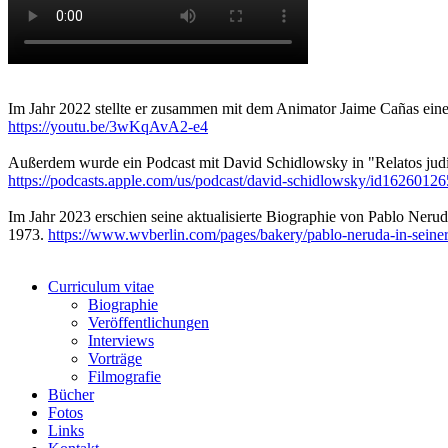
Im Jahr 2022 stellte er zusammen mit dem Animator Jaime Cañas einen
https://youtu.be/3wKqAvA2-e4
Außerdem wurde ein Podcast mit David Schidlowsky in "Relatos judío
https://podcasts.apple.com/us/podcast/david-schidlowsky/id16260
Im Jahr 2023 erschien seine aktualisierte Biographie von Pablo Neru
1973.
https://www.wvberlin.com/pages/bakery/pablo-neruda-in-seiner
Curriculum vitae
Biographie
Veröffentlichungen
Interviews
Vorträge
Filmografie
Bücher
Fotos
Links