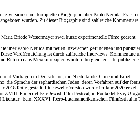
 erste Version seiner kompletten Biographie über Pablo Neruda. Es ist 
f angeboten wurden. Zu dieser Biographie sind zahlreiche Kommentar
 Maria Briede Westermayer zwei kurze experimentelle Filme gedreht.
phie über Pablo Neruda mit neuen inzwischen gefundenen und publizier
Diese Veröffentlichung ist durch zahlreiche Interviews, Kommentare u
 und Reforma aus Mexiko rezipiert worden. Im gleichen Jahr publiziert
en und Vorträgen in Deutschland, die Niederlande, Chile und Israel.
o, die Sprache der sephardischen Juden, deren Vorfahren auf der iberi
r 2018 fertig gestellt. Eine zweite Version wurde im Jahr 2020 erste
XVIIIº Punta del Este Jewish Film Festival, in Punta del Este, Urugu
 Literatur" beim XXXVI. Ibero-Lateinamerikanischen Filmfestival in T