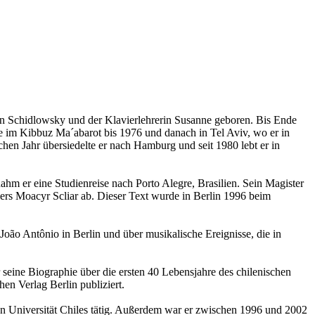
on Schidlowsky und der Klavierlehrerin Susanne geboren. Bis Ende
ebte im Kibbuz Ma´abarot bis 1976 und danach in Tel Aviv, wo er in
en Jahr übersiedelte er nach Hamburg und seit 1980 lebt er in
hm er eine Studienreise nach Porto Alegre, Brasilien. Sein Magister
llers Moacyr Scliar ab. Dieser Text wurde in Berlin 1996 beim
João Antônio in Berlin und über musikalische Ereignisse, die in
seine Biographie über die ersten 40 Lebensjahre des chilenischen
en Verlag Berlin publiziert.
hen Universität Chiles tätig. Außerdem war er zwischen 1996 und 2002