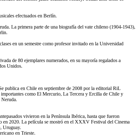
sicales efectuados en Berlín.
eruda. La primera parte de una biografía del vate chileno (1904-1943),
lin.
a clases en un semestre como profesor invitado en la Universidad
privada de 80 ejemplares numerados, en su mayoría regalados a
ados Unidos.
 publica en Chile en septiembre de 2008 por la editorial RiL
s importantes como El Mercurio, La Tercera y Ercilla de Chile y
o Neruda.
antepasados vivieron en la Península Ibérica, hasta que fueron
jo en 2020. La película se mostró en el XXXV Festival del Cinema
e, Uruguay.
ricano en Trieste.