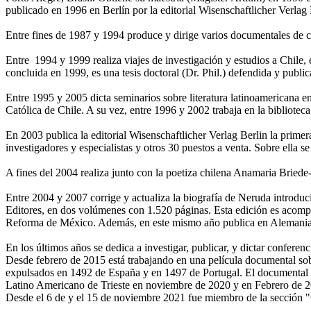
publicado en 1996 en Berlín por la editorial Wisenschaftlicher Verlag 
Entre fines de 1987 y 1994 produce y dirige varios documentales de ci
Entre 1994 y 1999 realiza viajes de investigación y estudios a Chile,
concluida en 1999, es una tesis doctoral (Dr. Phil.) defendida y publi
Entre 1995 y 2005 dicta seminarios sobre literatura latinoamericana e
Católica de Chile. A su vez, entre 1996 y 2002 trabaja en la bibliotec
En 2003 publica la editorial Wisenschaftlicher Verlag Berlin la prim
investigadores y especialistas y otros 30 puestos a venta. Sobre ella
A fines del 2004 realiza junto con la poetiza chilena Anamaria Bried
Entre 2004 y 2007 corrige y actualiza la biografía de Neruda introd
Editores, en dos volúmenes con 1.520 páginas. Esta edición es acompañ
Reforma de México. Además, en este mismo año publica en Alemania do
En los últimos años se dedica a investigar, publicar, y dictar conferenc
Desde febrero de 2015 está trabajando en una película documental sobr
expulsados en 1492 de España y en 1497 de Portugal. El documental 
Latino Americano de Trieste en noviembre de 2020 y en Febrero de 20
Desde el 6 de y el 15 de noviembre 2021 fue miembro de la sección "