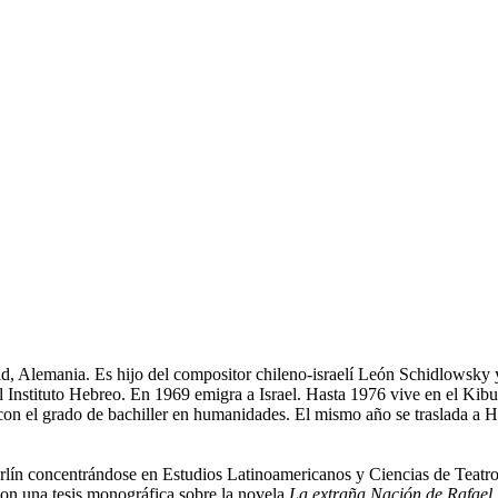
d, Alemania. Es hijo del compositor chileno-israelí León Schidlowsky 
l Instituto Hebreo. En 1969 emigra a Israel. Hasta 1976 vive en el Kibu
 con el grado de bachiller en humanidades. El mismo año se traslada a
rlín concentrándose en Estudios Latinoamericanos y Ciencias de Teatro.
con una tesis monográfica sobre la novela
La extraña Nación de Rafael