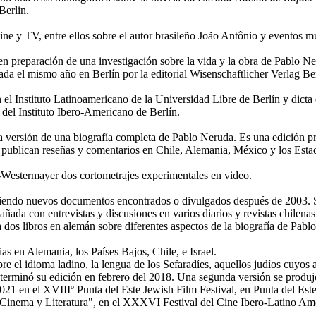
Berlin.
ne y TV, entre ellos sobre el autor brasileño João Antônio y eventos mu
 en preparación de una investigación sobre la vida y la obra de Pablo N
cada el mismo año en Berlín por la editorial Wisenschaftlicher Verlag Ber
n el Instituto Latinoamericano de la Universidad Libre de Berlín y dict
a del Instituto Ibero-Americano de Berlín.
era versión de una biografía completa de Pablo Neruda. Es una edición 
 se publican reseñas y comentarios en Chile, Alemania, México y los Est
e-Westermayer dos cortometrajes experimentales en video.
uciendo nuevos documentos encontrados o divulgados después de 2003. Se
ada con entrevistas y discusiones en varios diarios y revistas chilena
s libros en alemán sobre diferentes aspectos de la biografía de Pabl
ias en Alemania, los Países Bajos, Chile, e Israel.
e el idioma ladino, la lengua de los Sefaradíes, aquellos judíos cuyos 
terminó su edición en febrero del 2018. Una segunda versión se produ
21 en el XVIIIº Punta del Este Jewish Film Festival, en Punta del Est
Cinema y Literatura", en el XXXVI Festival del Cine Ibero-Latino Ame