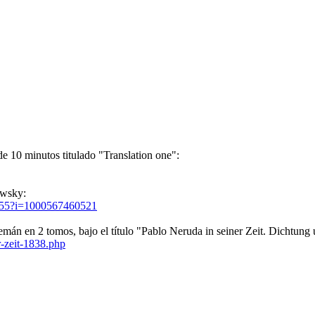
e 10 minutos titulado "Translation one":
owsky:
12655?i=1000567460521
emán en 2 tomos, bajo el título "Pablo Neruda in seiner Zeit. Dichtung
-zeit-1838.php