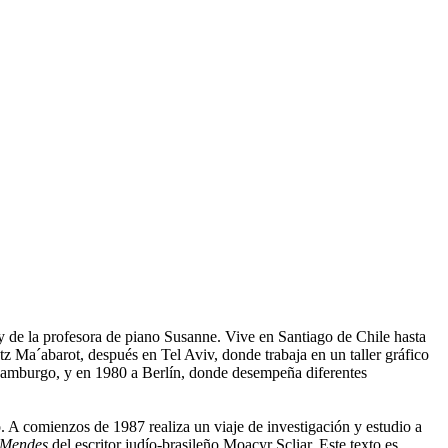
y de la profesora de piano Susanne. Vive en Santiago de Chile hasta
tz Ma´abarot, después en Tel Aviv, donde trabaja en un taller gráfico
 Hamburgo, y en 1980 a Berlín, donde desempeña diferentes
 A comienzos de 1987 realiza un viaje de investigación y estudio a
 Mendes
del escritor judío-brasileño Moacyr Scliar. Este texto es