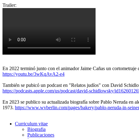
Trailer:
En 2022 terminó junto con el animador Jaime Cañas un cortometraje d
https://youtu.be/3wKqAvA2-e4
También se pubicó un podcast en "Relatos judíos" con David Schidl
https://podcasts.apple.com/us/podcast/david-schidlowsky/id16260
En 2023 se publico su actualizada biografía sobre Pablo Neruda en al
1973.
https://www.wvberlin.com/pages/bakery/pablo-neruda-in-seiner
Curriculum vitae
Biografia
Publicaciones