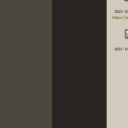
2023 - De
https://
2021 - De