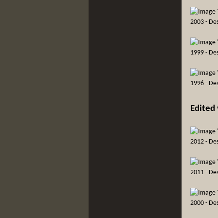
2003 - De
1999 - De
1996 - De
Edited
2012 - De
2011 - De
2000 - De