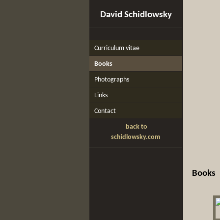
David Schidlowsky
Curriculum vitae
Books
Photographs
Links
Contact
back to
schidlowsky.com
Books